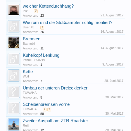
welcher Kettendurchhang?
Pilz
...
2
21. August 2017
Antworten:
23
Wie rum sind die Stoßdämpfer richtig montiert?
User #3
...
2
16. August 2017
Antworten:
26
Bremsen
Batmobil
14. August 2017
Antworten:
11
Kuhelkopf Lenkung
Pitbull19850219
9. August 2017
Antworten:
1
Kette
Wolf
28. Juni 2017
Antworten:
7
Umbau der unteren Dreiecklenker
FUWAHA
30. Mai 2017
Antworten:
5
Scheibenbremsen vorne
FUWAHA
...
2
3
30. Mai 2017
Antworten:
58
Zweiter Auspuff am ZTR Roadster
Reiti
29. Mai 2017
Antworten:
12