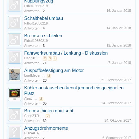
Kupplungszug
Pitbull19850219
16. Januar 2018
Antworten:
2
Schalthebel umbau
Pitbull19850219
14. Januar 2018
Antworten:
4
Bremsen schleifen
Pitbull19850219
12. Januar 2018
Antworten:
3
Fahrwerksumbau / Lenkung - Diskussion
User #3
...
2
3
4
7. Januar 2018
Antworten:
71
Auspuffbefestigung am Motor
LordMeyer
...
2
21. Dezember 2017
Antworten:
23
Kühler austauschen kennt jemand ein geeigneten
Platz
Alpay
...
2
14. Dezember 2017
Antworten:
35
Bremse hinten quietscht
ChrisZTR
...
2
24. Oktober 2017
Antworten:
32
Anzugsdrehmomente
FUWAHA
6. September 2017
Antworten:
7