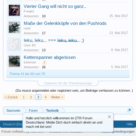
Vierter Gang will nicht so ganz..
Freakii
25. Mai 2017
Antworten:
10
Maße der Gelenkköpfe von den Pushrods
rued
23. Mai 2017
Antworten:
17
Ieku, Ieku... >>> I̶̶e̶̶k̶̶u̶̶,̶̶ ̶̶i̶̶e̶̶k̶̶u̶... ;)
User #3
8. Mai 2017
Antworten:
13
Kettenspanner abgerissen
ickemon
...
2
5. Mai 2017
Antworten:
26
Thema 41 bis 60 von 79
Optionen für die Themenanzeige
(Du musst angemeldet oder registriert sein, um Beiträge verfassen zu können. )
< Zurück
1
2
3
4
Weiter >
Startseite
Foren
Technik
Hallo und herzlich willkommen im ZTR Forum
Deutschland. Melde Dich doch einfach direkt an und
Deutsch [Du]
Hilfe
mach mit bei uns!
Forum software by XenForo™
-
Deutsch von xenDach
Nutzungsbedingungen