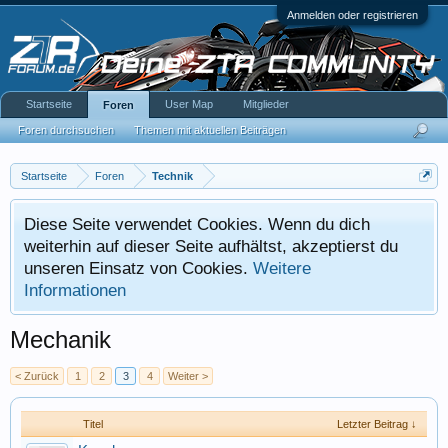
Anmelden oder registrieren
Startseite
User Map
Mitglieder
Foren
Foren durchsuchen
Themen mit aktuellen Beiträgen
Startseite
Foren
Technik
Diese Seite verwendet Cookies. Wenn du dich
weiterhin auf dieser Seite aufhältst, akzeptierst du
unseren Einsatz von Cookies.
Weitere
Informationen
Mechanik
< Zurück
1
2
3
4
Weiter >
Titel
Letzter Beitrag ↓