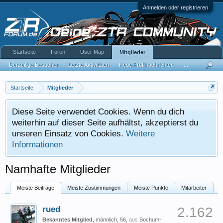
Anmelden oder registrieren
Startseite
Foren
User Map
Mitglieder
Derzeitige Besucher
Letzte Aktivitäten
Neue Profilnachrichten
...
Startseite
Mitglieder
Diese Seite verwendet Cookies. Wenn du dich
weiterhin auf dieser Seite aufhältst, akzeptierst du
unseren Einsatz von Cookies.
Weitere
Informationen
Namhafte Mitglieder
Meiste Beiträge
Meiste Zustimmungen
Meiste Punkte
Mitarbeiter
rued
2.162
Bekanntes Mitglied
, männlich, 56,
aus
Bochum-