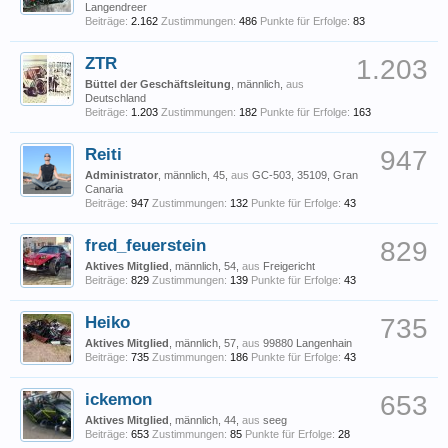
Langendreer
Beiträge:
2.162
Zustimmungen:
486
Punkte für Erfolge:
83
ZTR
1.203
Büttel der Geschäftsleitung
, männlich,
aus
Deutschland
Beiträge:
1.203
Zustimmungen:
182
Punkte für Erfolge:
163
Reiti
947
Administrator
, männlich, 45,
aus
GC-503, 35109, Gran
Canaria
Beiträge:
947
Zustimmungen:
132
Punkte für Erfolge:
43
fred_feuerstein
829
Aktives Mitglied
, männlich, 54,
aus
Freigericht
Beiträge:
829
Zustimmungen:
139
Punkte für Erfolge:
43
Heiko
735
Aktives Mitglied
, männlich, 57,
aus
99880 Langenhain
Beiträge:
735
Zustimmungen:
186
Punkte für Erfolge:
43
ickemon
653
Aktives Mitglied
, männlich, 44,
aus
seeg
Beiträge:
653
Zustimmungen:
85
Punkte für Erfolge:
28