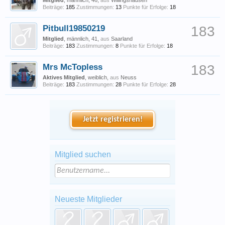
Mitglied
, männlich, 46,
aus
Willingshausen
Beiträge:
185
Zustimmungen:
13
Punkte für Erfolge:
18
Pitbull19850219
183
Mitglied
, männlich, 41,
aus
Saarland
Beiträge:
183
Zustimmungen:
8
Punkte für Erfolge:
18
Mrs McTopless
183
Aktives Mitglied
, weiblich,
aus
Neuss
Beiträge:
183
Zustimmungen:
28
Punkte für Erfolge:
28
Jetzt registrieren!
Mitglied suchen
Neueste Mitglieder