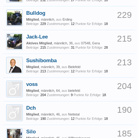
Beiträge:
232
Zustimmungen:
17
Punkte für Erfolge:
18
Bulldog
229
Mitglied
, männlich,
aus
Erding
Beiträge:
229
Zustimmungen:
12
Punkte für Erfolge:
18
Jack-Lee
215
Aktives Mitglied
, männlich, 36,
aus
07548, Gera
Beiträge:
215
Zustimmungen:
31
Punkte für Erfolge:
28
Sushibomba
213
Mitglied
, männlich, 39,
aus
Bielefeld
Beiträge:
213
Zustimmungen:
12
Punkte für Erfolge:
18
voss
204
Mitglied
, männlich, 64,
aus
bielefeld
Beiträge:
204
Zustimmungen:
9
Punkte für Erfolge:
18
Dch
190
Mitglied
, männlich, 46,
aus
Nettetal
Beiträge:
190
Zustimmungen:
12
Punkte für Erfolge:
18
Silo
185