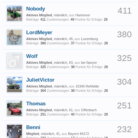
Nobody
411
Aktives Mitglied
, männlich,
aus
Hannover
Beiträge:
411
Zustimmungen:
49
Punkte für Erfolge:
28
LordMeyer
380
Aktives Mitglied
, männlich, 45,
aus
Luxemburg
Beiträge:
380
Zustimmungen:
37
Punkte für Erfolge:
28
Wolf
325
Aktives Mitglied
, männlich, 63,
aus
bei Speyer
Beiträge:
325
Zustimmungen:
38
Punkte für Erfolge:
28
JulietVictor
304
Aktives Mitglied
, männlich,
aus
15345 Rehfelde
Beiträge:
304
Zustimmungen:
38
Punkte für Erfolge:
28
Thomas
251
Aktives Mitglied
, männlich, 61,
aus
Offenbach
Beiträge:
251
Zustimmungen:
40
Punkte für Erfolge:
28
Benni
232
Mitglied
, männlich, 41,
aus
Bayern 84172