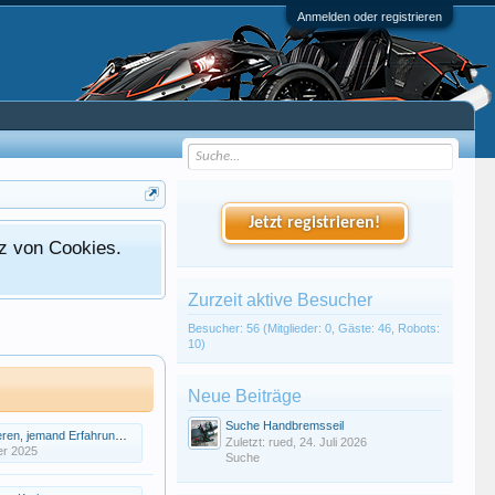
Anmelden oder registrieren
Jetzt registrieren!
tz von Cookies.
Zurzeit aktive Besucher
Besucher: 56 (Mitglieder: 0, Gäste: 46, Robots:
10)
Neue Beiträge
Suche Handbremsseil
, jemand Erfahrung damit ?
Zuletzt: rued,
24. Juli 2026
er 2025
Suche