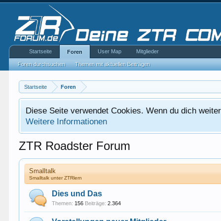
Startseite
User Map
Mitglieder
Foren
Foren durchsuchen
Themen mit aktuellen Beiträgen
Startseite
Foren
Diese Seite verwendet Cookies. Wenn du dich weiterh
Weitere Informationen
ZTR Roadster Forum
Smalltalk
Smalltalk unter ZTRlern
Dies und Das
Themen:
156
Beiträge:
2.364