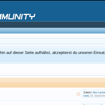
in auf dieser Seite aufhältst, akzeptierst du unseren Einsa
Zuletzt:
Neu Lackieren
rued
,
18. Septemb