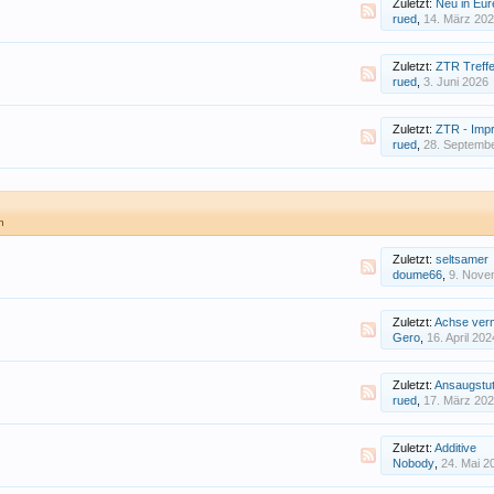
Zuletzt:
Neu in Eur
rued
,
14. März 20
Zuletzt:
ZTR Treff
rued
,
3. Juni 2026
Zuletzt:
ZTR - Imp
rued
,
28. Septemb
n
Zuletzt:
seltsamer
doume66
,
9. Nove
Zuletzt:
Achse ver
Gero
,
16. April 202
Zuletzt:
Ansaugstu
rued
,
17. März 20
Zuletzt:
Additive
Nobody
,
24. Mai 2