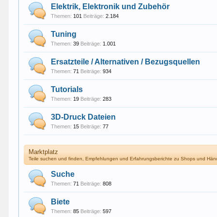
Elektrik, Elektronik und Zubehör
Themen:
101
Beiträge:
2.184
Tuning
Themen:
39
Beiträge:
1.001
Ersatzteile / Alternativen / Bezugsquellen
Themen:
71
Beiträge:
934
Tutorials
Themen:
19
Beiträge:
283
3D-Druck Dateien
Themen:
15
Beiträge:
77
Marktplatz
Teile suchen und finden, Empfehlungen und Erfahrungsberichte zu Shops und Hän
Suche
Themen:
71
Beiträge:
808
Biete
Themen:
85
Beiträge:
597