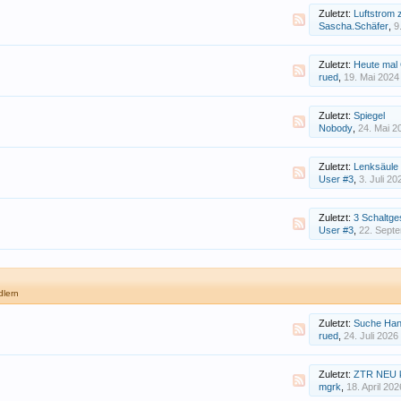
Zuletzt:
Luftstrom 
Sascha.Schäfer
,
9
Zuletzt:
Heute mal Gewich
rued
,
19. Mai 2024
Zuletzt:
Spiegel
Nobody
,
24. Mai 2
Zuletzt:
Lenksäule
User #3
,
3. Juli 20
Zuletzt:
3 Schaltg
User #3
,
22. Sept
dlern
Zuletzt:
Suche Han
rued
,
24. Juli 2026
Zuletzt:
ZTR NEU ko
mgrk
,
18. April 202