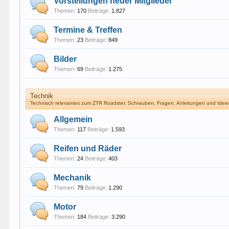
Vorstellungen neuer Mitglieder
Themen:
170
Beiträge:
1.827
Termine & Treffen
Themen:
23
Beiträge:
849
Bilder
Themen:
69
Beiträge:
1.275
Technik
Technisch relevantes zum ZTR Roadster. Schrauben, Fragen, Anleitungen und Idee
Allgemein
Themen:
117
Beiträge:
1.593
Reifen und Räder
Themen:
24
Beiträge:
403
Mechanik
Themen:
79
Beiträge:
1.290
Motor
Themen:
184
Beiträge:
3.290