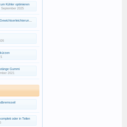
zum Kühler optimieren
. September 2025
tserleichterung durch LiFeYPo...
026
 kürzen
21
estänge Gummi
ember 2021
dbremsseil
mplett oder in Teilen
6