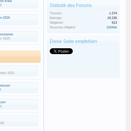
em Kreis
Statistik des Forums
26
Themen:
1.274
en 2026
Beiträge:
19.235
Mitglieder:
913
Neuestes Mitglied:
1504de
ressionen
er 2025
Diese Seite empfehlen
mber 2025
messen
4
tzen
26
026