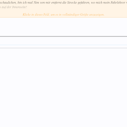
schaulichen, bin ich mal 5km von mir entfernt die Strecke gefahren, wo mich mein Fahrlehrer 
 auf der Innenseite!
Klicke in dieses Feld, um es in vollständiger Größe anzuzeigen.
it Euren Teilen