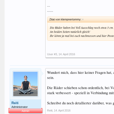
...
......
Zitat von klempnertommy:
↑
Die Räder haben bei Voll Ausschlag noch etwa 3 cm
An beiden Seiten natürlich gleich!
Ihr könnt ja mal bei euch nachmessen und hier Poste
User #3
,
14. April 2016
Wundert mich, dass hier keiner Fragen hat, a
sein.
Die Räder schieben schon ordentlich, bei Vo
stark verbessert - speziell in Verbindung mi
Schreibst du noch detallierter darüber, was
Reiti
Administrator
Reiti
,
14. April 2016
Admin