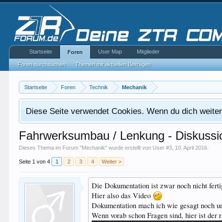
Startseite
User Map
Mitglieder
Foren
Foren durchsuchen
Themen mit aktuellen Beiträgen
Startseite
Foren
Technik
Mechanik
Diese Seite verwendet Cookies. Wenn du dich weiterh
Fahrwerksumbau / Lenkung - Diskussi
Dieses Thema im Forum "
Mechanik
" wurde erstellt von
User #3
,
10. April 2016
.
Seite 1 von 4
1
2
3
4
Weiter >
Die Dokumentation ist zwar noch nicht ferti
Hier also das Video
Dokumentation mach ich wie gesagt noch un
Wenn vorab schon Fragen sind, hier ist der r