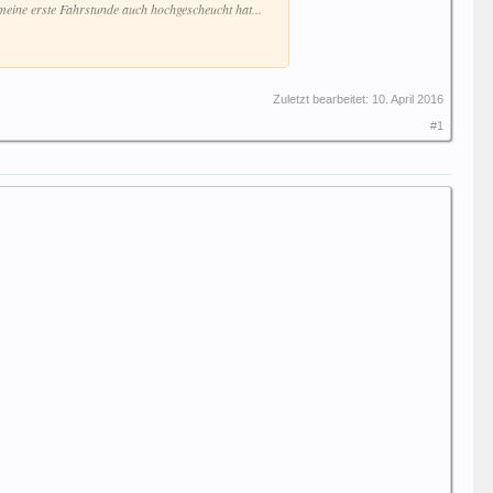
meine erste Fahrstunde auch hochgescheucht hat...
Zuletzt bearbeitet:
10. April 2016
#1