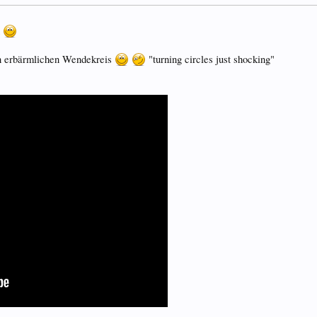
n
en erbärmlichen Wendekreis
"turning circles just shocking"