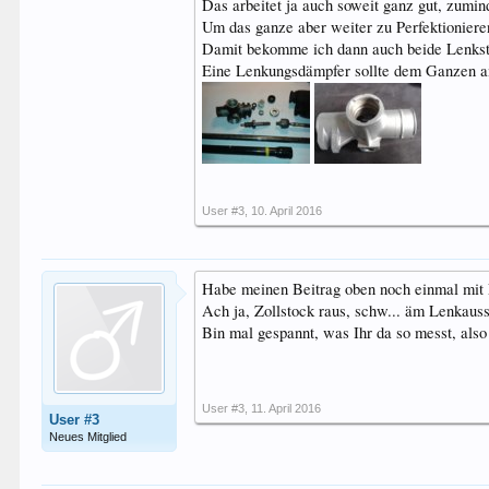
Das arbeitet ja auch soweit ganz gut, zumi
Um das ganze aber weiter zu Perfektioniere
Damit bekomme ich dann auch beide Lenkstan
Eine Lenkungsdämpfer sollte dem Ganzen am 
User #3
,
10. April 2016
Habe meinen Beitrag oben noch einmal mit 
Ach ja, Zollstock raus, schw... äm Lenkauss
Bin mal gespannt, was Ihr da so messt, als
User #3
,
11. April 2016
User #3
Neues Mitglied