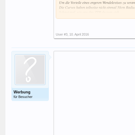
Um die Vorteile eines engeren Wendekreises zu veran
Die Curves haben teilweise nicht einmal 50cm Radius
Schaut mal, wie eng das ZTR da rum zieh.
Könnt das bei Gelegenheit ja gerne mal nachfahren m
#serpentine patersberg
User #3
,
10. April 2016
Werbung
für Besucher