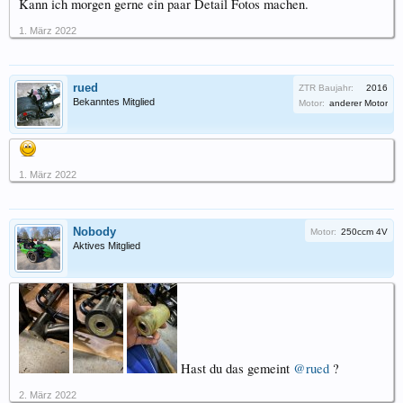
Kann ich morgen gerne ein paar Detail Fotos machen.
1. März 2022
rued
ZTR Baujahr:
2016
Bekanntes Mitglied
Motor:
anderer Motor
1. März 2022
Nobody
Motor:
250ccm 4V
Aktives Mitglied
Hast du das gemeint
@rued
?
2. März 2022