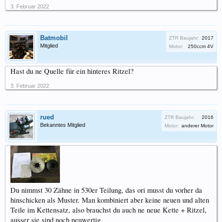
3. Februar 2022
Batmobil
ZTR Baujahr:
2017
Mitglied
Motor:
250ccm 4V
Hast du ne Quelle für ein hinteres Ritzel?
3. Februar 2022
rued
ZTR Baujahr:
2016
Bekanntes Mitglied
Motor:
anderer Motor
Du nimmst 30 Zähne in 530er Teilung, das ori musst du vorher da
hinschicken als Muster. Man kombiniert aber keine neuen und alten
Teile im Kettensatz, also brauchst du auch ne neue Kette + Ritzel,
ausser sie sind noch neuwertig.