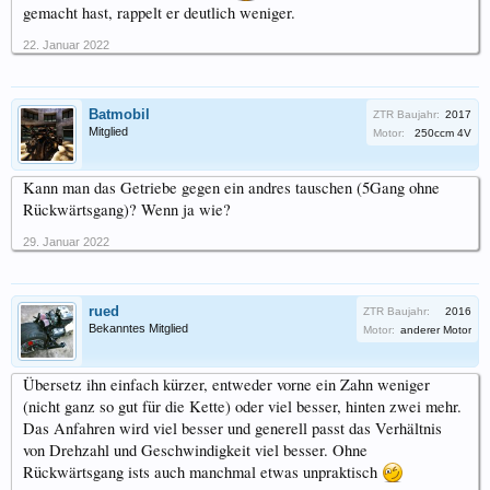
gemacht hast, rappelt er deutlich weniger.
22. Januar 2022
Batmobil
ZTR Baujahr:
2017
Mitglied
Motor:
250ccm 4V
Kann man das Getriebe gegen ein andres tauschen (5Gang ohne
Rückwärtsgang)? Wenn ja wie?
29. Januar 2022
rued
ZTR Baujahr:
2016
Bekanntes Mitglied
Motor:
anderer Motor
Übersetz ihn einfach kürzer, entweder vorne ein Zahn weniger
(nicht ganz so gut für die Kette) oder viel besser, hinten zwei mehr.
Das Anfahren wird viel besser und generell passt das Verhältnis
von Drehzahl und Geschwindigkeit viel besser. Ohne
Rückwärtsgang ists auch manchmal etwas unpraktisch