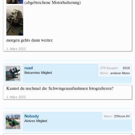
(abgebrochene Motorhalterung)
morgen gehts dann weiter.
1. März 2022
rued
ZTR Baujahr:
2016
Bekanntes Mitglied
Motor:
anderer Motor
Kannst du nochmal die Schwingenaufnahmen fotografieren?
1. März 2022
Nobody
Motor:
250ccm 4V
Aktives Mitglied