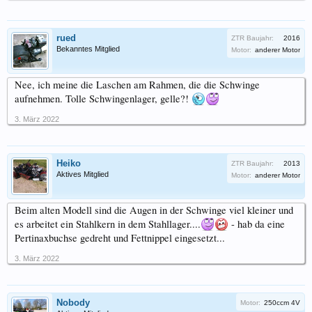
rued
ZTR Baujahr:
2016
Bekanntes Mitglied
Motor:
anderer Motor
Nee, ich meine die Laschen am Rahmen, die die Schwinge
aufnehmen. Tolle Schwingenlager, gelle?!
3. März 2022
Heiko
ZTR Baujahr:
2013
Aktives Mitglied
Motor:
anderer Motor
Beim alten Modell sind die Augen in der Schwinge viel kleiner und
es arbeitet ein Stahlkern in dem Stahllager....
- hab da eine
Pertinaxbuchse gedreht und Fettnippel eingesetzt...
3. März 2022
Nobody
Motor:
250ccm 4V