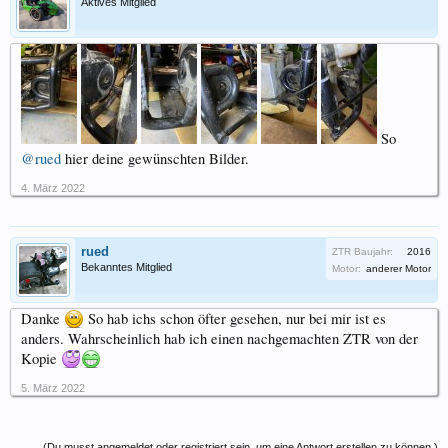
Aktives Mitglied
So
@rued
hier deine gewünschten Bilder.
4. März 2022
rued
ZTR Baujahr:
2016
Bekanntes Mitglied
Motor:
anderer Motor
Danke
So hab ichs schon öfter gesehen, nur bei mir ist es
anders. Wahrscheinlich hab ich einen nachgemachten ZTR von der
Kopie
5. März 2022
(Du musst angemeldet oder registriert sein, um eine Antwort erstellen zu können.)