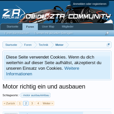
Anmelden oder registrieren
Startseite
User Map
Mitglieder
Foren
Foren durchsuchen
Themen mit aktuellen Beiträgen
Startseite
Foren
Technik
Motor
Diese Seite verwendet Cookies. Wenn du dich
weiterhin auf dieser Seite aufhältst, akzeptierst du
unseren Einsatz von Cookies.
Weitere
Informationen
Motor richtig ein und ausbauen
Schlagworte:
motor ausbau/einbau
< Zurück
1
2
3
4
Weiter >