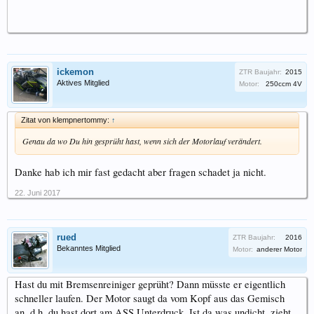
ickemon
ZTR Baujahr:
2015
Aktives Mitglied
Motor:
250ccm 4V
Zitat von klempnertommy:
↑
Genau da wo Du hin gesprüht hast, wenn sich der Motorlauf verändert.
Danke hab ich mir fast gedacht aber fragen schadet ja nicht.
22. Juni 2017
rued
ZTR Baujahr:
2016
Bekanntes Mitglied
Motor:
anderer Motor
Hast du mit Bremsenreiniger geprüht? Dann müsste er eigentlich
schneller laufen. Der Motor saugt da vom Kopf aus das Gemisch
an, d.h. du hast dort am ASS Unterdruck. Ist da was undicht, zieht