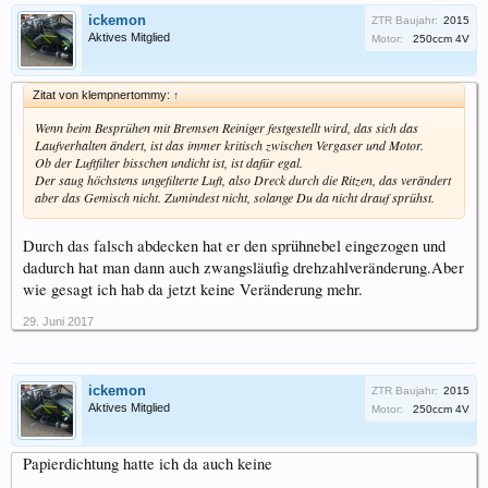
ickemon
ZTR Baujahr:
2015
Aktives Mitglied
Motor:
250ccm 4V
Zitat von klempnertommy:
↑
Wenn beim Besprühen mit Bremsen Reiniger festgestellt wird, das sich das
Laufverhalten ändert, ist das immer kritisch zwischen Vergaser und Motor.
Ob der Luftfilter bisschen undicht ist, ist dafür egal.
Der saug höchstens ungefilterte Luft, also Dreck durch die Ritzen, das verändert
aber das Gemisch nicht. Zumindest nicht, solange Du da nicht drauf sprühst.
Durch das falsch abdecken hat er den sprühnebel eingezogen und
dadurch hat man dann auch zwangsläufig drehzahlveränderung.Aber
wie gesagt ich hab da jetzt keine Veränderung mehr.
29. Juni 2017
ickemon
ZTR Baujahr:
2015
Aktives Mitglied
Motor:
250ccm 4V
Papierdichtung hatte ich da auch keine