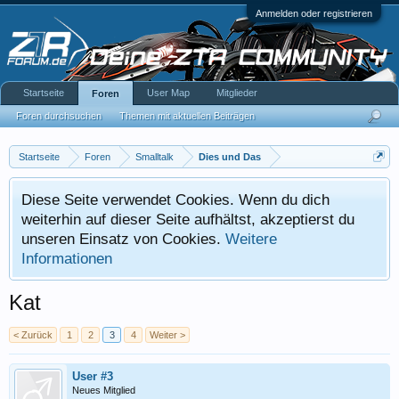
Anmelden oder registrieren
Startseite
User Map
Mitglieder
Foren
Foren durchsuchen
Themen mit aktuellen Beiträgen
Startseite
Foren
Smalltalk
Dies und Das
Diese Seite verwendet Cookies. Wenn du dich
weiterhin auf dieser Seite aufhältst, akzeptierst du
unseren Einsatz von Cookies.
Weitere
Informationen
Kat
< Zurück
1
2
3
4
Weiter >
User #3
Neues Mitglied