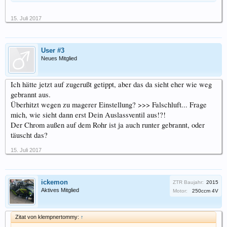
15. Juli 2017
User #3
Neues Mitglied
Ich hätte jetzt auf zugerußt getippt, aber das da sieht eher wie weg
gebrannt aus.
Überhitzt wegen zu magerer Einstellung? >>> Falschluft... Frage
mich, wie sieht dann erst Dein Auslassventil aus!?!
Der Chrom außen auf dem Rohr ist ja auch runter gebrannt, oder
täuscht das?
15. Juli 2017
ickemon
ZTR Baujahr:
2015
Aktives Mitglied
Motor:
250ccm 4V
Zitat von klempnertommy:
↑