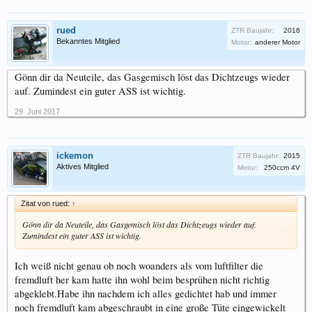
rued
ZTR Baujahr:
2016
Bekanntes Mitglied
Motor:
anderer Motor
Gönn dir da Neuteile, das Gasgemisch löst das Dichtzeugs wieder
auf. Zumindest ein guter ASS ist wichtig.
29. Juni 2017
ickemon
ZTR Baujahr:
2015
Aktives Mitglied
Motor:
250ccm 4V
Zitat von rued:
↑
Gönn dir da Neuteile, das Gasgemisch löst das Dichtzeugs wieder auf.
Zumindest ein guter ASS ist wichtig.
Ich weiß nicht genau ob noch woanders als vom luftfilter die
fremdluft her kam hatte ihn wohl beim besprühen nicht richtig
abgeklebt.Habe ihn nachdem ich alles gedichtet hab und immer
noch fremdluft kam abgeschraubt in eine große Tüte eingewickelt