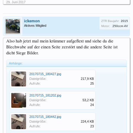
29. Juni 2017
ickemon
ZTR Baujahr:
2015
Aktives Mitglied
Motor:
250ccm 4V
Also hab jetzt mal mein krümmer aufgeflext und siehe da die
Blechwabe auf der einen Seite zerstört und die andere Seite ist
dicht Siege Bilder.
Anhänge:
20170715_180427.jpg
Dateigröße:
217,9 KB
Aufrufe:
25
20170715_181202.jpg
Dateigröße:
53,2 KB
Aufrufe:
24
20170715_180442.jpg
Dateigröße:
224,4 KB
Aufrufe:
23