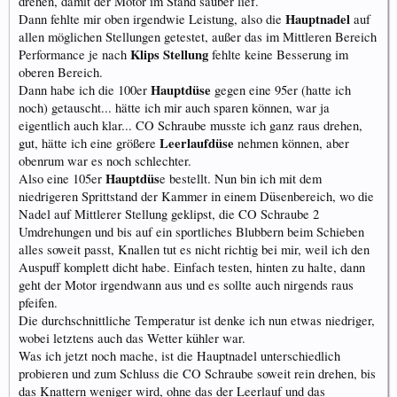
drehen, damit der Motor im Stand sauber lief.
Hauptnadel
Dann fehlte mir oben irgendwie Leistung, also die
auf
allen möglichen Stellungen getestet, außer das im Mittleren Bereich
Klips Stellung
Performance je nach
fehlte keine Besserung im
oberen Bereich.
Hauptdüse
Dann habe ich die 100er
gegen eine 95er (hatte ich
noch) getauscht... hätte ich mir auch sparen können, war ja
eigentlich auch klar... CO Schraube musste ich ganz raus drehen,
Leerlaufdüse
gut, hätte ich eine größere
nehmen können, aber
obenrum war es noch schlechter.
Hauptdüs
Also eine 105er
e bestellt. Nun bin ich mit dem
niedrigeren Sprittstand der Kammer in einem Düsenbereich, wo die
Nadel auf Mittlerer Stellung geklipst, die CO Schraube 2
Umdrehungen und bis auf ein sportliches Blubbern beim Schieben
alles soweit passt, Knallen tut es nicht richtig bei mir, weil ich den
Auspuff komplett dicht habe. Einfach testen, hinten zu halte, dann
geht der Motor irgendwann aus und es sollte auch nirgends raus
pfeifen.
Die durchschnittliche Temperatur ist denke ich nun etwas niedriger,
wobei letztens auch das Wetter kühler war.
Was ich jetzt noch mache, ist die Hauptnadel unterschiedlich
probieren und zum Schluss die CO Schraube soweit rein drehen, bis
das Knattern weniger wird, ohne das der Leerlauf und das