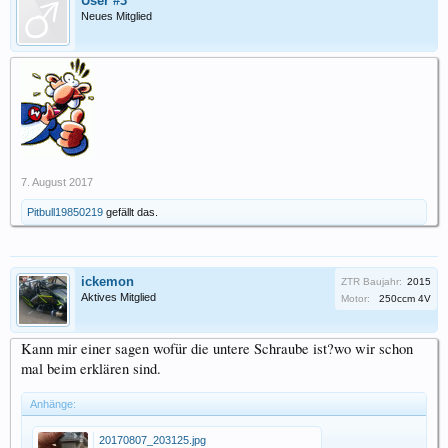
User #3
Neues Mitglied
7. August 2017
Pitbull19850219
gefällt das.
ickemon
ZTR Baujahr:
2015
Aktives Mitglied
Motor:
250ccm 4V
Kann mir einer sagen wofür die untere Schraube ist?wo wir schon
mal beim erklären sind.
Anhänge:
20170807_203125.jpg