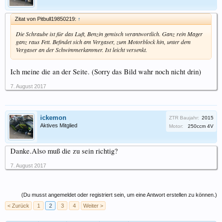
Zitat von Pitbull19850219:
↑
Die Schraube ist für das Luft, Benzin gemisch verantwortlich. Ganz rein Mager
ganz raus Fett. Befindet sich am Vergaser, zum Motorblock hin, unter dem
Vergaser an der Schwimmerkammer. Ist leicht versenkt.
Ich meine die an der Seite. (Sorry das Bild wahr noch nicht drin)
7. August 2017
ickemon
ZTR Baujahr:
2015
Aktives Mitglied
Motor:
250ccm 4V
Danke.Also muß die zu sein richtig?
7. August 2017
(Du musst angemeldet oder registriert sein, um eine Antwort erstellen zu können.)
< Zurück
1
2
3
4
Weiter >