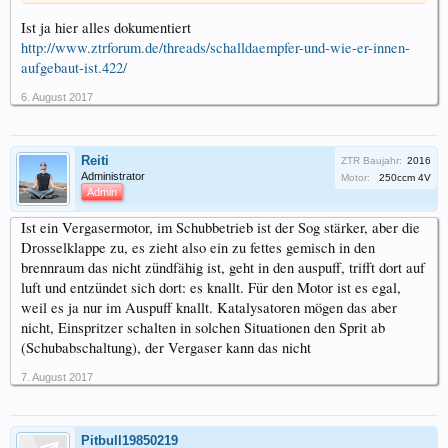
Ist ja hier alles dokumentiert
http://www.ztrforum.de/threads/schalldaempfer-und-wie-er-innen-
aufgebaut-ist.422/
6. August 2017
Reiti
ZTR Baujahr:
2016
Administrator
Motor:
250ccm 4V
Admin
Ist ein Vergasermotor, im Schubbetrieb ist der Sog stärker, aber die
Drosselklappe zu, es zieht also ein zu fettes gemisch in den
brennraum das nicht zündfähig ist, geht in den auspuff, trifft dort auf
luft und entzündet sich dort: es knallt. Für den Motor ist es egal,
weil es ja nur im Auspuff knallt. Katalysatoren mögen das aber
nicht, Einspritzer schalten in solchen Situationen den Sprit ab
(Schubabschaltung), der Vergaser kann das nicht
7. August 2017
Pitbull19850219