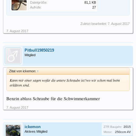
Dateigröße:
81,1 KB
Aufrufe:
27
Zuletzt bearbeitet:
7. August 2017
7. August 2017
Pitbull19850219
Mitglied
Zitat von ickemon:
↑
Kann mir einer sagen wofür die untere Schraube ist?wo wir schon mal beim
erklären sind.
Benzin ablass Schraube für die Schwimmerkammer
7. August 2017
ickemon
ZTR Baujahr:
2015
Aktives Mitglied
Motor:
250ccm 4V