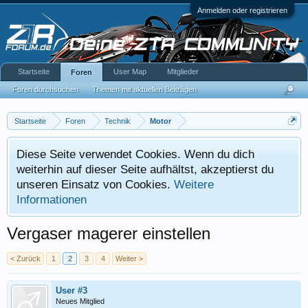
Anmelden oder registrieren
Startseite
User Map
Mitglieder
Foren
Foren durchsuchen
Themen mit aktuellen Beiträgen
Startseite
Foren
Technik
Motor
Diese Seite verwendet Cookies. Wenn du dich
weiterhin auf dieser Seite aufhältst, akzeptierst du
unseren Einsatz von Cookies.
Weitere
Informationen
Vergaser magerer einstellen
< Zurück
1
2
3
4
Weiter >
User #3
Neues Mitglied