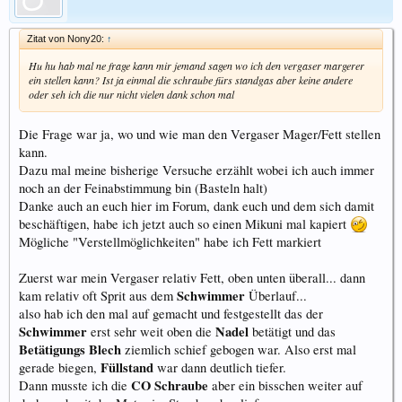
Zitat von Nony20:
↑
Hu hu hab mal ne frage kann mir jemand sagen wo ich den vergaser margerer
ein stellen kann? Ist ja einmal die schraube fürs standgas aber keine andere
oder seh ich die nur nicht vielen dank schon mal
Die Frage war ja, wo und wie man den Vergaser Mager/Fett stellen
kann.
Dazu mal meine bisherige Versuche erzählt wobei ich auch immer
noch an der Feinabstimmung bin (Basteln halt)
Danke auch an euch hier im Forum, dank euch und dem sich damit
beschäftigen, habe ich jetzt auch so einen Mikuni mal kapiert
Mögliche "Verstellmöglichkeiten" habe ich Fett markiert
Zuerst war mein Vergaser relativ Fett, oben unten überall... dann
Schwimmer
kam relativ oft Sprit aus dem
Überlauf...
also hab ich den mal auf gemacht und festgestellt das der
Schwimmer
Nadel
erst sehr weit oben die
betätigt und das
Betätigungs Blech
ziemlich schief gebogen war. Also erst mal
Füllstand
gerade biegen,
war dann deutlich tiefer.
CO Schraube
Dann musste ich die
aber ein bisschen weiter auf