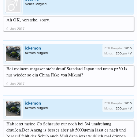
Neues Mitglied
Ah OK, verstehe, sorry.
9. Juni 2017
ickemon
ZTR Baujahr:
2015
Aktives Mitglied
Motor:
250ccm 4V
Bei meinem vergaser steht drauf Standard Japan und unten pz30.Is
nur wieder so ein China Fake von Mikuni?
9. Juni 2017
ickemon
ZTR Baujahr:
2015
Aktives Mitglied
Motor:
250ccm 4V
Hab jetzt meine Co Schraube nur noch bei 3/4 umdrehung
draußen.Der Anzug is besser aber ab 5000u/min lässt er nach und
bergauf fehlt der Schub auch.Muß dann jetzt wirklich mal drinnen