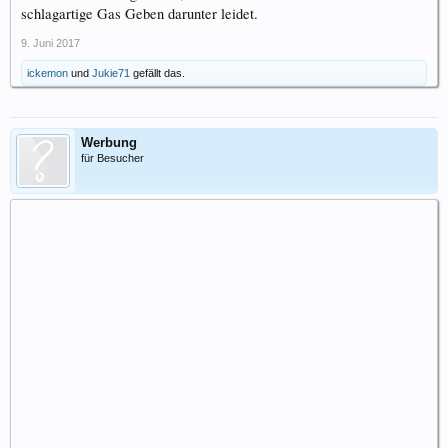
schlagartige Gas Geben darunter leidet.
9. Juni 2017
ickemon
und
Jukie71
gefällt das.
Werbung
für Besucher