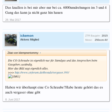
Das knallen is bei mir aber nur bei ca. 6000umdrehungen im 3 und 4
Gang das kann ja nicht ganz hin hauen
28. Mai 2017
ickemon
ZTR Baujahr:
2015
Aktives Mitglied
Motor:
250ccm 4V
Zitat von klempnertommy:
↑
Die CO-Schraube ist eigentlich nur für Standgas und das Ansprechen beim
Gasgeben zuständig.
Hier das Bild sagt eigentlich alles.
>>>
http://www.ztrforum.de/threads/vergaser.393/
Haben wir überhaupt eine Co Schraube?Habe heute gehört das es
auch vergaser ohne gibt
8. Juni 2017