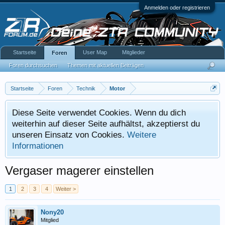
Anmelden oder registrieren
Startseite
User Map
Mitglieder
Foren
Foren durchsuchen
Themen mit aktuellen Beiträgen
Startseite
Foren
Technik
Motor
Diese Seite verwendet Cookies. Wenn du dich
weiterhin auf dieser Seite aufhältst, akzeptierst du
unseren Einsatz von Cookies.
Weitere
Informationen
Vergaser magerer einstellen
1
2
3
4
Weiter >
Nony20
Mitglied