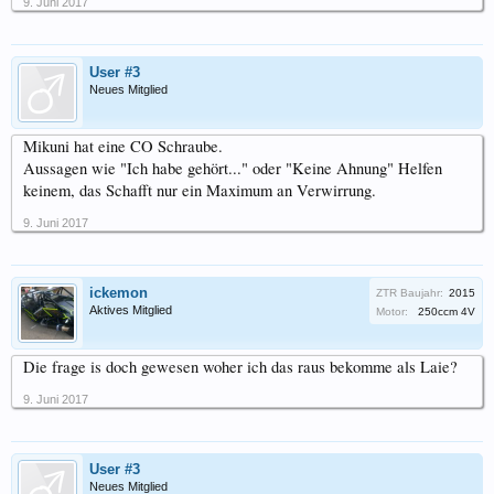
9. Juni 2017
User #3
Neues Mitglied
Mikuni hat eine CO Schraube.
Aussagen wie "Ich habe gehört..." oder "Keine Ahnung" Helfen
keinem, das Schafft nur ein Maximum an Verwirrung.
9. Juni 2017
ickemon
ZTR Baujahr:
2015
Aktives Mitglied
Motor:
250ccm 4V
Die frage is doch gewesen woher ich das raus bekomme als Laie?
9. Juni 2017
User #3
Neues Mitglied