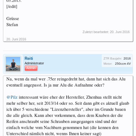
03.2015.
[/edit]
Grüsse
Stefan
Zuletzt bearbeitet:
20. Juni 2016
20. Juni 2016
Reiti
ZTR Baujahr:
2016
Administrator
Motor:
250ccm 4V
Admin
Na, wenn da mal wer .75er reingedreht hat, dann hat sich das Alu
eventuell angepasst. Is ja nur Alu die Aufnahme oder?
@Pilz
interessant wäre eher der Hersteller, Zhenhua stellt nicht
mehr selber her, seit 2013/14 oder so. Seit dann gibt es aktuell glaub
ich über 5 verschiedene "Lizenzhersteller", aber im Grunde bauen
die alle gleich. Kann aber vorkommen, dass dem Knaben der die
Reifen anschraubt seine Schrauben ausgegangen sind und der
einfach welche vom Nachbarn genommen hat (die kennen den
Unterschied nämlich nicht, wenns Ihnen keiner sagt)