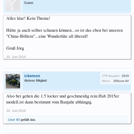
Guest
Alles klar! Kein Thema!
Hätte ja auch selber schauen können...so ist das eben bei unseren
"China-Böllern"...eine Wundertüte all überall!
Gruß Jörg
20. Juni 2016
ickemon
ZTR Baujahr:
2015
Aktives Mitglied
Motor:
250ccm 4V
Also bei gehen die 1.5 locker und geschmeidig rein.Hab 2015er
modell.ist dann bestimmt vom Baujahr abhängig.
20. Juni 2016
User #3
gefällt das.