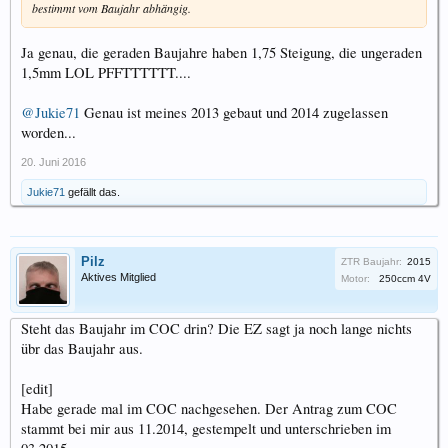
bestimmt vom Baujahr abhängig.
Ja genau, die geraden Baujahre haben 1,75 Steigung, die ungeraden
1,5mm LOL PFFTTTTTT....
@Jukie71
Genau ist meines 2013 gebaut und 2014 zugelassen
worden...
20. Juni 2016
Jukie71
gefällt das.
Pilz
ZTR Baujahr:
2015
Aktives Mitglied
Motor:
250ccm 4V
Steht das Baujahr im COC drin? Die EZ sagt ja noch lange nichts
übr das Baujahr aus.
[edit]
Habe gerade mal im COC nachgesehen. Der Antrag zum COC
stammt bei mir aus 11.2014, gestempelt und unterschrieben im