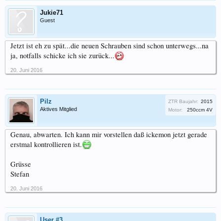
Jukie71
Guest
Jetzt ist eh zu spät...die neuen Schrauben sind schon unterwegs...na
ja, notfalls schicke ich sie zurück...
20. Juni 2016
Pilz
ZTR Baujahr:
2015
Aktives Mitglied
Motor:
250ccm 4V
Genau, abwarten. Ich kann mir vorstellen daß ickemon jetzt gerade
erstmal kontrollieren ist.
Grüsse
Stefan
20. Juni 2016
User #3