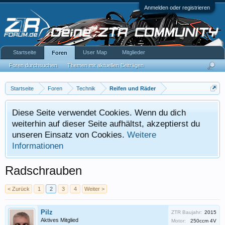
Anmelden oder registrieren
Startseite
User Map
Mitglieder
Foren
Foren durchsuchen
Themen mit aktuellen Beiträgen
Startseite
Foren
Technik
Reifen und Räder
Diese Seite verwendet Cookies. Wenn du dich
weiterhin auf dieser Seite aufhältst, akzeptierst du
unseren Einsatz von Cookies.
Weitere
Informationen
Radschrauben
< Zurück
1
2
3
4
Weiter >
Pilz
ZTR Baujahr:
2015
Aktives Mitglied
Motor:
250ccm 4V