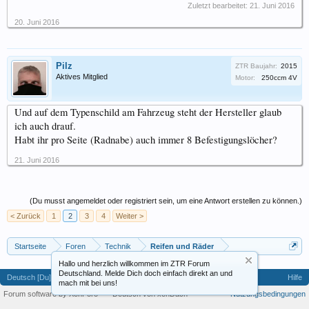
Zuletzt bearbeitet:
21. Juni 2016
20. Juni 2016
Pilz
ZTR Baujahr:
2015
Aktives Mitglied
Motor:
250ccm 4V
Und auf dem Typenschild am Fahrzeug steht der Hersteller glaub
ich auch drauf.
Habt ihr pro Seite (Radnabe) auch immer 8 Befestigungslöcher?
21. Juni 2016
(Du musst angemeldet oder registriert sein, um eine Antwort erstellen zu können.)
< Zurück
1
2
3
4
Weiter >
Startseite
Foren
Technik
Reifen und Räder
Hallo und herzlich willkommen im ZTR Forum
Deutschland. Melde Dich doch einfach direkt an und
Deutsch [Du]
Hilfe
mach mit bei uns!
Forum software by XenForo™
-
Deutsch von xenDach
Nutzungsbedingungen