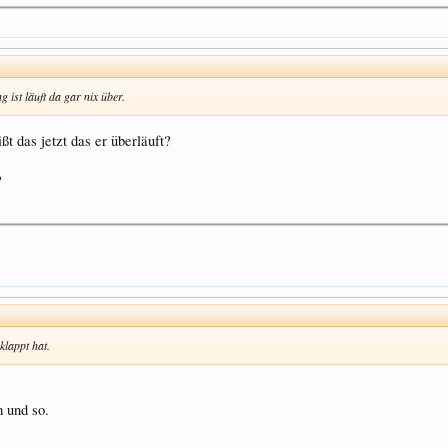
ist läuft da gar nix über.
ßt das jetzt das er überläuft?
?
klappt hat.
 und so.