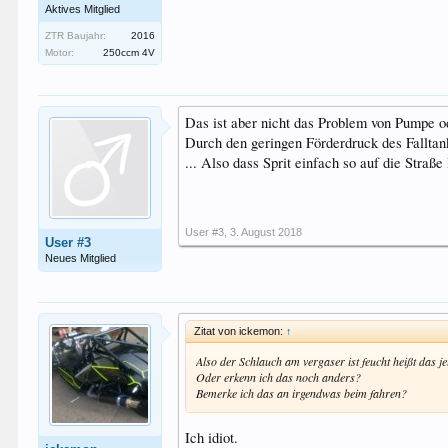
Aktives Mitglied
ZTR Baujahr:
2016
Motor:
250ccm 4V
Das ist aber nicht das Problem von Pumpe o
Durch den geringen Förderdruck des Falltank
... Also dass Sprit einfach so auf die Straße
User #3
,
3. August 2018
User #3
Neues Mitglied
Zitat von ickemon:
↑
Also der Schlauch am vergaser ist feucht heißt das je
Oder erkenn ich das noch anders?
Bemerke ich das an irgendwas beim fahren?
Ich idiot.