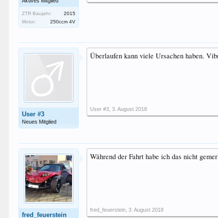
Aktives Mitglied
ZTR Baujahr:
2015
Motor:
250ccm 4V
Überlaufen kann viele Ursachen haben. Vibra
User #3
,
3. August 2018
User #3
Neues Mitglied
Während der Fahrt habe ich das nicht geme
fred_feuerstein
,
3. August 2018
fred_feuerstein