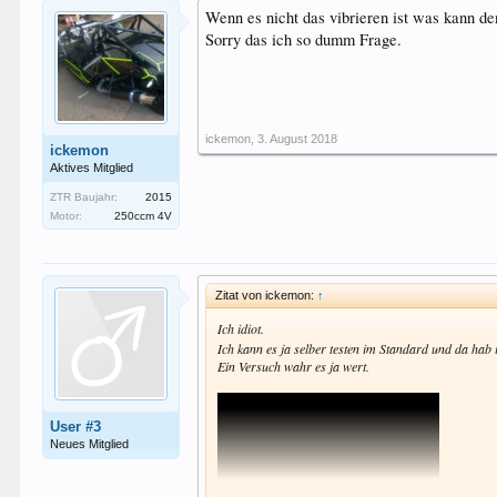
Wenn es nicht das vibrieren ist was kann de
Sorry das ich so dumm Frage.
ickemon
,
3. August 2018
ickemon
Aktives Mitglied
ZTR Baujahr:
2015
Motor:
250ccm 4V
Zitat von ickemon:
↑
Ich idiot.
Ich kann es ja selber testen im Standard und da hab 
Ein Versuch wahr es ja wert.
User #3
Neues Mitglied