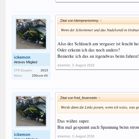
Zitat von klempnertommy:
↑
Wenn der Schwimmer und das Nadelventil in Ordnung 
Also der Schlauch am vergaser ist feucht hei
Oder erkenn ich das noch anders?
Bemerke ich das an irgendwas beim fahren
ickemon
Aktives Mitglied
ickemon
,
3. August 2018
ZTR Baujahr:
2015
Motor:
250ccm 4V
Zitat von fred_feuerstein:
↑
Werde dann die Links posten, wenn ich weiss, was ge
Das währe super.
Bin mal gespannt auch Spannung beim strom
ickemon
ickemon
,
3. August 2018