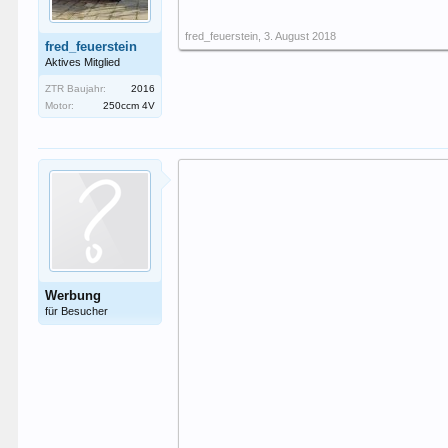
fred_feuerstein
,
3. August 2018
fred_feuerstein
Aktives Mitglied
ZTR Baujahr:
2016
Motor:
250ccm 4V
Werbung
für Besucher