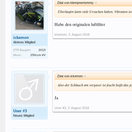
Zitat von klempnertommy:
↑
Überlaufen kann viele Ursachen haben. Vibration ist 
Habe den originalen luftfilter
ickemon
,
3. August 2018
ickemon
Aktives Mitglied
ZTR Baujahr:
2015
Motor:
250ccm 4V
Zitat von ickemon:
↑
Also der Schlauch am vergaser ist feucht heißt das je
Ja
User #3
,
3. August 2018
User #3
Neues Mitglied