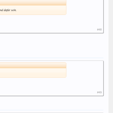
nd dafür sein.
#48
#49