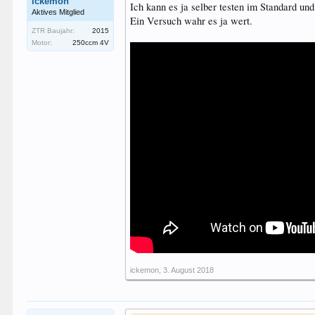
ickemon
Ich kann es ja selber testen im Standard und
Aktives Mitglied
Ein Versuch wahr es ja wert.
ZTR Baujahr:
2015
Motor:
250ccm 4V
ickemon
,
3. August 2018