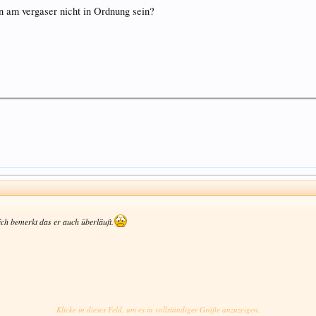
n am vergaser nicht in Ordnung sein?
ich bemerkt das er auch überläuft.
Klicke in dieses Feld, um es in vollständiger Größe anzuzeigen.