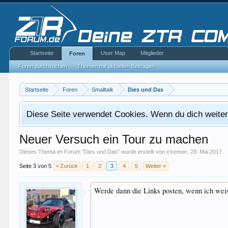
Startseite
User Map
Mitglieder
Foren
Foren durchsuchen
Themen mit aktuellen Beiträgen
Startseite
Foren
Smalltalk
Dies und Das
Diese Seite verwendet Cookies. Wenn du dich weiterh
Neuer Versuch ein Tour zu machen
Dieses Thema im Forum "
Dies und Das
" wurde erstellt von
ickemon
,
28. Mai 2017
.
Seite 3 von 5
< Zurück
1
2
3
4
5
Weiter >
Werde dann die Links posten, wenn ich weis