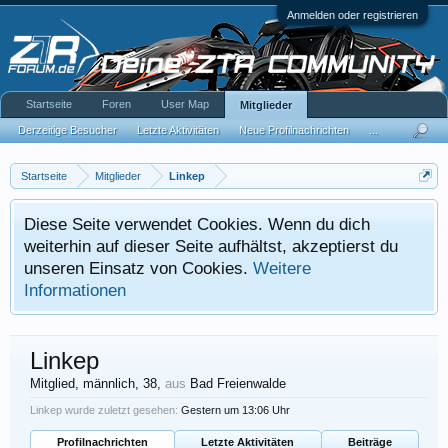
Anmelden oder registrieren
Startseite
Foren
User Map
Mitglieder
Derzeitige Besucher
Letzte Aktivitäten
Neue Profilnachrichten
...
Startseite
Mitglieder
Linkep
Diese Seite verwendet Cookies. Wenn du dich
weiterhin auf dieser Seite aufhältst, akzeptierst du
unseren Einsatz von Cookies.
Weitere
Informationen
Linkep
Mitglied
, männlich, 38,
aus
Bad Freienwalde
Linkep wurde zuletzt gesehen:
Gestern um 13:06 Uhr
Profilnachrichten
Letzte Aktivitäten
Beiträge