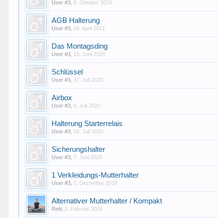
User #3
,
5. Oktober 2019
AGB Halterung
User #3
,
16. April 2021
Das Montagsding
User #3
,
15. Juni 2020
Schlüssel
User #3
,
17. Juli 2020
Airbox
User #3
,
5. Juli 2020
Halterung Starterrelais
User #3
,
19. Juli 2020
Sicherungshalter
User #3
,
7. Juni 2020
1 Verkleidungs-Mutterhalter
User #3
,
5. Dezember 2018
Alternativer Mutterhalter / Kompakt
Reiti
,
2. Februar 2019