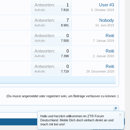
Antworten:
1
User #3
Aufrufe:
7.816
5. Oktober 2019
Antworten:
7
Nobody
Aufrufe:
8.981
10. Juni 2019
Antworten:
0
Reiti
Aufrufe:
7.500
7. Januar 2019
Antworten:
0
Reiti
Aufrufe:
7.398
2. Januar 2019
Antworten:
0
Reiti
Aufrufe:
7.719
29. Dezember 2018
(Du musst angemeldet oder registriert sein, um Beiträge verfassen zu können. )
Hallo und herzlich willkommen im ZTR Forum
Deutschland. Melde Dich doch einfach direkt an und
Hilfe
Startseite
Seitenanfang
mach mit bei uns!
Nutzungsbedingungen