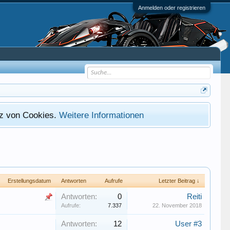
Anmelden oder registrieren
atz von Cookies.
Weitere Informationen
Erstellungsdatum
Antworten
Aufrufe
Letzter Beitrag ↓
Antworten:
0
Reiti
Aufrufe:
7.337
22. November 2018
Antworten:
12
User #3