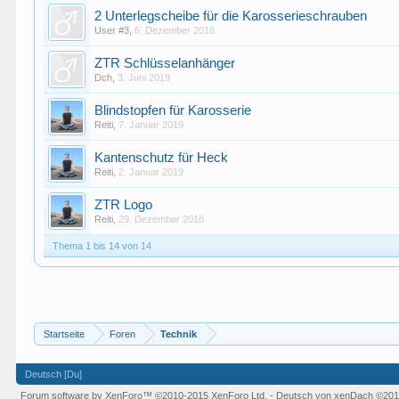
2 Unterlegscheibe für die Karosserieschrauben
User #3
,
6. Dezember 2018
ZTR Schlüsselanhänger
Dch
,
3. Juni 2019
Blindstopfen für Karosserie
Reiti
,
7. Januar 2019
Kantenschutz für Heck
Reiti
,
2. Januar 2019
ZTR Logo
Reiti
,
29. Dezember 2018
Thema 1 bis 14 von 14
Startseite
Foren
Technik
Deutsch [Du]
Forum software by XenForo™
©2010-2015 XenForo Ltd.
-
Deutsch von xenDach
©201