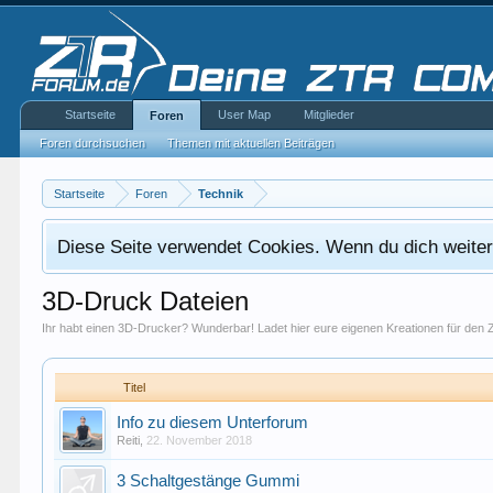
Startseite
User Map
Mitglieder
Foren
Foren durchsuchen
Themen mit aktuellen Beiträgen
Startseite
Foren
Technik
Diese Seite verwendet Cookies. Wenn du dich weiterh
3D-Druck Dateien
Ihr habt einen 3D-Drucker? Wunderbar! Ladet hier eure eigenen Kreationen für den 
Titel
Info zu diesem Unterforum
Reiti
,
22. November 2018
3 Schaltgestänge Gummi