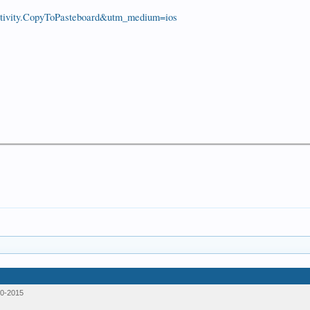
t.activity.CopyToPasteboard&utm_medium=ios
0-2015