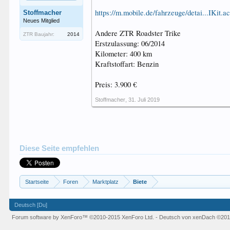
https://m.mobile.de/fahrzeuge/detai...IKi
Stoffmacher
Neues Mitglied
Andere ZTR Roadster Trike
ZTR Baujahr:
2014
Erstzulassung: 06/2014
Kilometer: 400 km
Kraftstoffart: Benzin
Preis: 3.900 €
Stoffmacher
,
31. Juli 2019
Diese Seite empfehlen
Startseite
Foren
Marktplatz
Biete
Deutsch [Du]
Forum software by XenForo™
©2010-2015 XenForo Ltd.
-
Deutsch von xenDach
©201