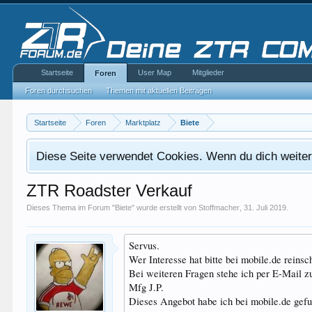
Startseite
User Map
Mitglieder
Foren
Foren durchsuchen
Themen mit aktuellen Beiträgen
Startseite
Foren
Marktplatz
Biete
Diese Seite verwendet Cookies. Wenn du dich weiterh
ZTR Roadster Verkauf
Dieses Thema im Forum "
Biete
" wurde erstellt von
Stoffmacher
,
31. Juli 2019
.
Servus.
Wer Interesse hat bitte bei mobile.de reins
Bei weiteren Fragen stehe ich per E-Mail z
Mfg J.P.
Dieses Angebot habe ich bei mobile.de gef