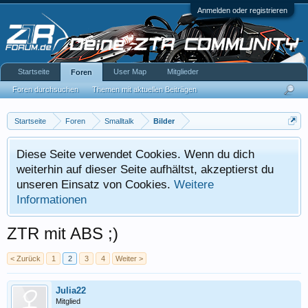
Anmelden oder registrieren
Startseite
User Map
Mitglieder
Foren
Foren durchsuchen
Themen mit aktuellen Beiträgen
Startseite
Foren
Smalltalk
Bilder
Diese Seite verwendet Cookies. Wenn du dich
weiterhin auf dieser Seite aufhältst, akzeptierst du
unseren Einsatz von Cookies.
Weitere
Informationen
ZTR mit ABS ;)
< Zurück
1
2
3
4
Weiter >
Julia22
Mitglied