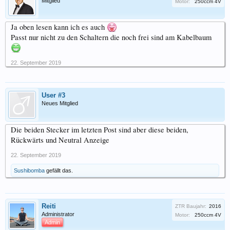
Mitglied
Motor:
250ccm 4V
Ja oben lesen kann ich es auch
Passt nur nicht zu den Schaltern die noch frei sind am Kabelbaum
22. September 2019
User #3
Neues Mitglied
Die beiden Stecker im letzten Post sind aber diese beiden,
Rückwärts und Neutral Anzeige
22. September 2019
Sushibomba
gefällt das.
Reiti
ZTR Baujahr:
2016
Administrator
Motor:
250ccm 4V
Admin