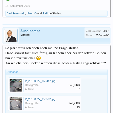
13. September 2019
fred_feuerstein
,
User #3
und
Reiti
gefällt das.
Sushibomba
ZTR Baujahr:
2017
Mitglied
Motor:
250ccm 4V
So jetzt muss ich doch noch mal ne Frage stellen.
Habe soweit fast alles fertig an Kabeln aber bei den letzten Beiden
bin ich mir unsicher
An welche der Stecker werden diese beiden Kabel angeschlossen?
Anhänge:
P_20190922_153442.jpg
Dateigröße:
249,8 KB
Aufrufe:
57
P_20190922_153502.jpg
Dateigröße:
249,7 KB
Aufrufe:
49