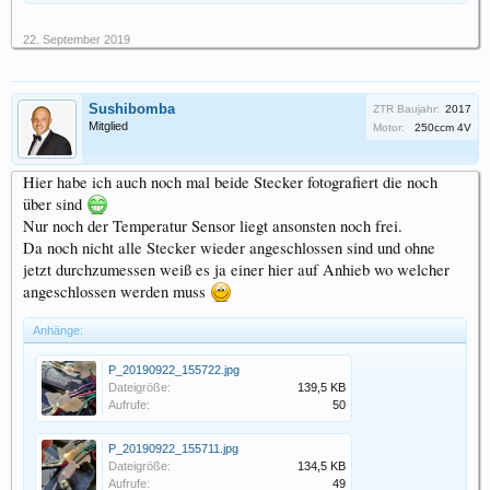
22. September 2019
Sushibomba
ZTR Baujahr:
2017
Mitglied
Motor:
250ccm 4V
Hier habe ich auch noch mal beide Stecker fotografiert die noch
über sind
Nur noch der Temperatur Sensor liegt ansonsten noch frei.
Da noch nicht alle Stecker wieder angeschlossen sind und ohne
jetzt durchzumessen weiß es ja einer hier auf Anhieb wo welcher
angeschlossen werden muss
Anhänge:
P_20190922_155722.jpg
Dateigröße:
139,5 KB
Aufrufe:
50
P_20190922_155711.jpg
Dateigröße:
134,5 KB
Aufrufe:
49