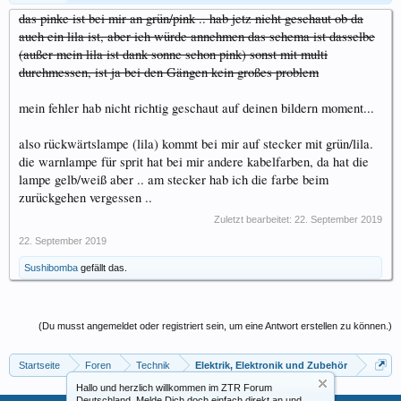
das pinke ist bei mir an grün/pink .. hab jetz nicht geschaut ob da
auch ein lila ist, aber ich würde annehmen das schema ist dasselbe
(außer mein lila ist dank sonne schon pink) sonst mit multi
durchmessen, ist ja bei den Gängen kein großes problem
mein fehler hab nicht richtig geschaut auf deinen bildern moment...
also rückwärtslampe (lila) kommt bei mir auf stecker mit grün/lila.
die warnlampe für sprit hat bei mir andere kabelfarben, da hat die
lampe gelb/weiß aber .. am stecker hab ich die farbe beim
zurückgehen vergessen ..
Zuletzt bearbeitet:
22. September 2019
22. September 2019
Sushibomba
gefällt das.
(Du musst angemeldet oder registriert sein, um eine Antwort erstellen zu können.)
Startseite
Foren
Technik
Elektrik, Elektronik und Zubehör
Hallo und herzlich willkommen im ZTR Forum
Deutschland. Melde Dich doch einfach direkt an und