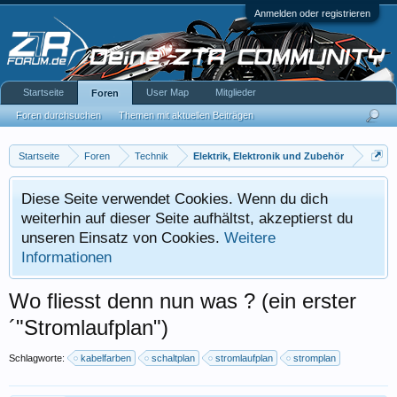
Anmelden oder registrieren
Startseite
User Map
Mitglieder
Foren
Foren durchsuchen
Themen mit aktuellen Beiträgen
Startseite
Foren
Technik
Elektrik, Elektronik und Zubehör
Diese Seite verwendet Cookies. Wenn du dich
weiterhin auf dieser Seite aufhältst, akzeptierst du
unseren Einsatz von Cookies.
Weitere
Informationen
Wo fliesst denn nun was ? (ein erster
´"Stromlaufplan")
Schlagworte:
kabelfarben
schaltplan
stromlaufplan
stromplan