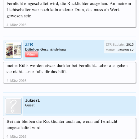
Fernlicht eingeschaltet wird, die Rücklichter ausgehen. An meinem
Lichtschalter war noch kein anderer Dran, das muss ab Werk
gewesen sein.
4. März 2016
ZTR
ZTR Baujahr:
2015
Büttel der Geschäftsleitung
Motor:
250ccm 4V
Admin
meine Rülis werden etwas dunkler bei Fernlicht....aber aus gehen
sie nicht.....nur falls dir das hilft.
4. März 2016
Jukie71
Guest
Bei mir bleiben die Rücklichter auch an, wenn auf Fernlicht
umgeschaltet wird.
4. März 2016