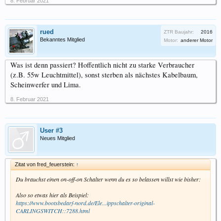
8. Februar 2021
rued
ZTR Baujahr:
2016
Bekanntes Mitglied
Motor:
anderer Motor
Was ist denn passiert? Hoffentlich nicht zu starke Verbraucher
(z.B. 55w Leuchtmittel), sonst sterben als nächstes Kabelbaum,
Scheinwerfer und Lima.
8. Februar 2021
User #3
Neues Mitglied
Zitat von fred_feuerstein:
↑
Du brauchst einen on-off-on Schalter wenn du es so belassen willst wie bisher:
Also so etwas hier als Beispiel:
https://www.bootsbedarf-nord.de/Ele...ippschalter-original-
CARLINGSWITCH::7288.html