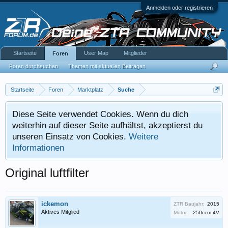
Anmelden oder registrieren
Startseite
User Map
Mitglieder
Foren
Foren durchsuchen
Themen mit aktuellen Beiträgen
Startseite
Foren
Marktplatz
Suche
Diese Seite verwendet Cookies. Wenn du dich
weiterhin auf dieser Seite aufhältst, akzeptierst du
unseren Einsatz von Cookies.
Weitere
Informationen
Original luftfilter
ickemon
ZTR Baujahr:
2015
Aktives Mitglied
Motor:
250ccm 4V