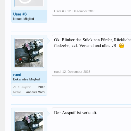
User #3
,
12. Dezember 2016
User #3
Neues Mitglied
Ok, Blinker das Stück nen Fünfer, Rücklicht
fünfzehn, zzl. Versand und alles vB.
rued
,
12. Dezember 2016
rued
Bekanntes Mitglied
ZTR Baujahr:
2016
Motor:
anderer Motor
Der Auspuff ist verkauft.