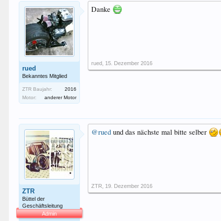
Danke
rued
,
15. Dezember 2016
rued
Bekanntes Mitglied
ZTR Baujahr:
2016
Motor:
anderer Motor
@rued
und das nächste mal bitte selber
ZTR
,
19. Dezember 2016
ZTR
Büttel der
Geschäftsleitung
Admin