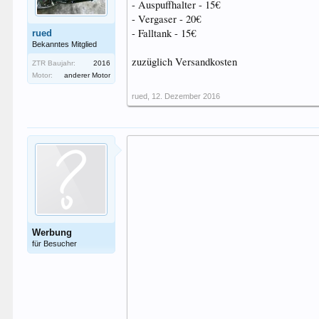
- Auspuffhalter - 15€
- Vergaser - 20€
- Falltank - 15€
rued
Bekanntes Mitglied
zuzüglich Versandkosten
ZTR Baujahr:
2016
Motor:
anderer Motor
rued
,
12. Dezember 2016
Werbung
für Besucher