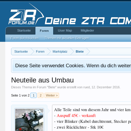
Startseite
User Map
Mitglieder
Foren
Foren durchsuchen
Themen mit aktuellen Beiträgen
Startseite
Foren
Marktplatz
Biete
Diese Seite verwendet Cookies. Wenn du dich weiterh
Neuteile aus Umbau
Dieses Thema im Forum "
Biete
" wurde erstellt von
rued
,
12. Dezember 2016
.
Seite 1 von 2
1
2
Weiter >
Alle Teile sind von diesem Jahr und vier km
-
Auspuff 45€ - verkauft
- vier Blinker (Kabel durchtrennt, Stecker p
- zwei Rücklichter - Stk 10€