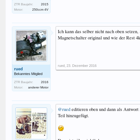
ZTR Baujahr:
2015
Motor:
250ccm 4V
Ich kann das selber nicht nach oben setzen, 
Magnetschalter original und wie der Rest 4
rued
,
23. Dezember 2016
rued
Bekanntes Mitglied
ZTR Baujahr:
2016
Motor:
anderer Motor
@rued
editieren oben und dann als Antwort 
Teil hinzugefügt.