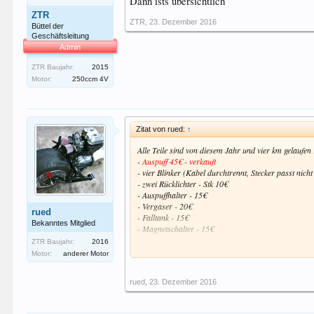
Dann ists übersichtlich
ZTR
ZTR
,
23. Dezember 2016
Büttel der
Geschäftsleitung
Admin
ZTR Baujahr:
2015
Motor:
250ccm 4V
Zitat von rued:
↑
Alle Teile sind von diesem Jahr und vier km gelaufen 
-
Auspuff 45€ - verkauft
- vier Blinker (Kabel durchtrennt, Stecker passt nich
- zwei Rücklichter - Stk 10€
- Auspuffhalter - 15€
- Vergaser - 20€
rued
- Falltank - 15€
Bekanntes Mitglied
- Magnetschalter - 15€
ZTR Baujahr:
2016
zuzüglich Versandkosten
Motor:
anderer Motor
rued
,
23. Dezember 2016