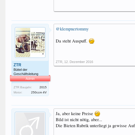
@klempnertommy
Da steht Auspuff.
ZTR
,
12. Dezember 2016
ZTR
Büttel der
Geschäftsleitung
Admin
ZTR Baujahr:
2015
Motor:
250ccm 4V
Ja, aber keine Preise
Bild ist nicht nötig, aber...
Die Bieten Rubrik unterliegt ja gewisse Au