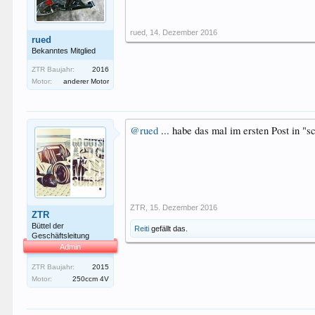
rued
,
14. Dezember 2016
rued
Bekanntes Mitglied
ZTR Baujahr:
2016
Motor:
anderer Motor
@rued
... habe das mal im ersten Post in "
ZTR
,
15. Dezember 2016
ZTR
Büttel der
Reiti
gefällt das.
Geschäftsleitung
Admin
ZTR Baujahr:
2015
Motor:
250ccm 4V