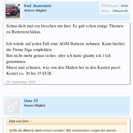
fred_feuerstein
ZTR Baujahr:
2016
Aktives Mitglied
Motor:
250ccm 4V
Schau dich mal ein bisschen um hier. Es gab schon einige Themen
zu Batterien/Akkus.
Ich würde auf jeden Fall eine AGM Batterie nehmen. Kann hierbei
die Firma Siga empfehlen.
Bin nicht mehr genau sicher, aber ich hatte glaube ich 11ah
genommen.
Musst mal schauen, was von den Maßen her in den Kasten passt.
Kostet ca. 30 bis 35 EUR.
29. September 2020
User #3
Neues Mitglied
Zitat von Dch:
↑
Sollte die Batterie dann ersetzt werden? Bin verunsichert, wegen der nassen