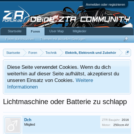
Anmelden oder registrieren
Startseite
User Map
Mitglieder
Foren
Foren durchsuchen
Themen mit aktuellen Beiträgen
Startseite
Foren
Technik
Elektrik, Elektronik und Zubehör
Diese Seite verwendet Cookies. Wenn du dich
weiterhin auf dieser Seite aufhältst, akzeptierst du
unseren Einsatz von Cookies.
Weitere
Informationen
Lichtmaschine oder Batterie zu schlapp
Dch
ZTR Baujahr:
2016
Mitglied
Motor:
250ccm 4V