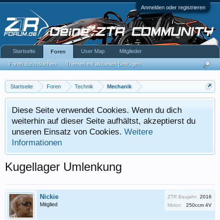
Anmelden oder registrieren
Startseite
User Map
Mitglieder
Foren
Foren durchsuchen
Themen mit aktuellen Beiträgen
Startseite
Foren
Technik
Mechanik
Diese Seite verwendet Cookies. Wenn du dich
weiterhin auf dieser Seite aufhältst, akzeptierst du
unseren Einsatz von Cookies.
Weitere
Informationen
Kugellager Umlenkung
Nickie
ZTR Baujahr:
2016
Mitglied
Motor:
250ccm 4V