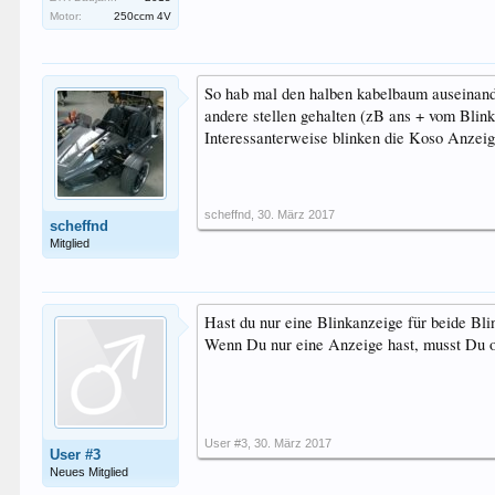
Motor:
250ccm 4V
So hab mal den halben kabelbaum auseinand
andere stellen gehalten (zB ans + vom Blin
Interessanterweise blinken die Koso Anzeig
scheffnd
,
30. März 2017
scheffnd
Mitglied
Hast du nur eine Blinkanzeige für beide Bl
Wenn Du nur eine Anzeige hast, musst Du 
User #3
,
30. März 2017
User #3
Neues Mitglied