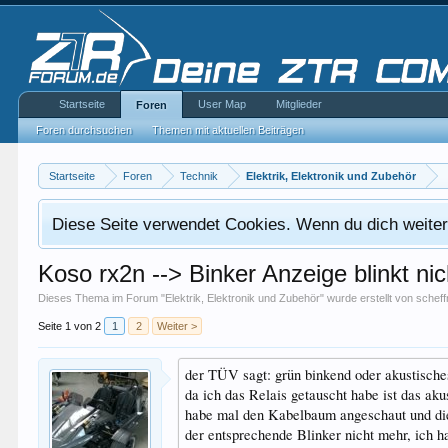
Startseite
User Map
Mitglieder
Foren
Foren durchsuchen
Themen mit aktuellen Beiträgen
Startseite
Foren
Technik
Elektrik, Elektronik und Zubehör
Diese Seite verwendet Cookies. Wenn du dich weiterh
Koso rx2n --> Binker Anzeige blinkt nic
Dieses Thema im Forum "
Elektrik, Elektronik und Zubehör
" wurde erstellt von
scheff
Seite 1 von 2
1
2
Weiter >
der TÜV sagt: grün binkend oder akustische
da ich das Relais getauscht habe ist das akus
habe mal den Kabelbaum angeschaut und die
der entsprechende Blinker nicht mehr, ich 