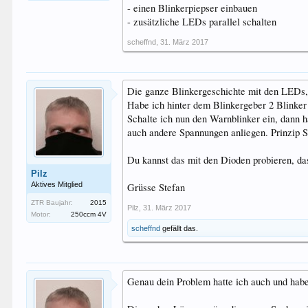
- einen Blinkerpiepser einbauen
- zusätzliche LEDs parallel schalten
scheffnd
,
31. März 2017
Die ganze Blinkergeschichte mit den LEDs, 
Habe ich hinter dem Blinkergeber 2 Blinker
Schalte ich nun den Warnblinker ein, dann 
auch andere Spannungen anliegen. Prinzip S
Du kannst das mit den Dioden probieren, da
Pilz
Aktives Mitglied
Grüsse Stefan
ZTR Baujahr:
2015
Pilz
,
31. März 2017
Motor:
250ccm 4V
scheffnd
gefällt das.
Genau dein Problem hatte ich auch und habe 