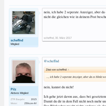
nein, ich habe 2 seperate Anzeiger, aber da
nicht die gleichen wie in deinem Post besch
scheffnd
,
30. März 2017
scheffnd
Mitglied
@scheffnd
Zitat von scheffnd:
↑
..., ich habe 2 seperate Anzeiger, aber da es blinkt w
nein, kannst du nicht!
Pilz
Aktives Mitglied
Ich gehe jetzt davon aus, dass bei gesetztem 
ZTR Baujahr:
2015
Damit du dir in dem Fall nicht noch mehr un
Motor:
250ccm 4V
Der Blinkgeber macht nichts anderes als den 