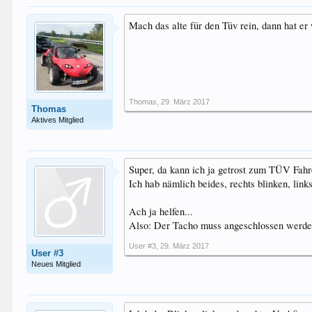
Mach das alte für den Tüv rein, dann hat er 
Thomas
,
29. März 2017
Thomas
Aktives Mitglied
Super, da kann ich ja getrost zum TÜV Fah
Ich hab nämlich beides, rechts blinken, lin
Ach ja helfen...
Also: Der Tacho muss angeschlossen werden
User #3
,
29. März 2017
User #3
Neues Mitglied