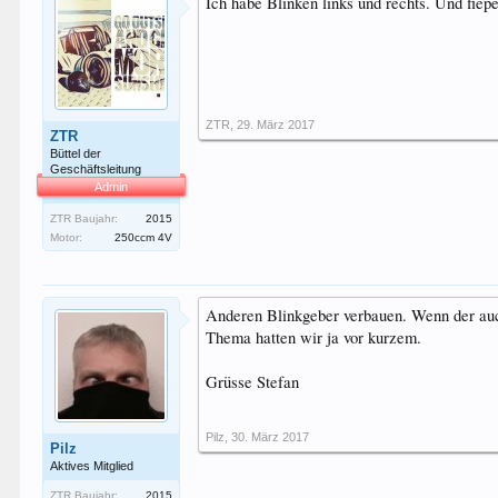
Ich habe Blinken links und rechts. Und fiepe
ZTR
,
29. März 2017
ZTR
Büttel der
Geschäftsleitung
Admin
ZTR Baujahr:
2015
Motor:
250ccm 4V
Anderen Blinkgeber verbauen. Wenn der auch
Thema hatten wir ja vor kurzem.
Grüsse Stefan
Pilz
,
30. März 2017
Pilz
Aktives Mitglied
ZTR Baujahr:
2015