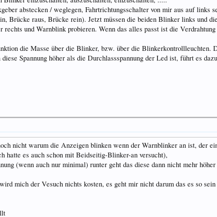
eber abstecken / weglegen, Fahrtrichtungsschalter von mir aus auf links 
n, Brücke raus, Brücke rein). Jetzt müssen die beiden Blinker links und d
r rechts und Warnblink probieren. Wenn das alles passt ist die Verdrahtung 
nktion die Masse über die Blinker, bzw. über die Blinkerkontrollleuchten. 
 diese Spannung höher als die Durchlassspannung der Led ist, führt es daz
 noch nicht warum die Anzeigen blinken wenn der Warnblinker an ist, der e
ch hatte es auch schon mit Beidseitig-Blinker-an versucht),
nung (wenn auch nur minimal) runter geht das diese dann nicht mehr höher 
wird mich der Vesuch nichts kosten, es geht mir nicht darum das es so sein 
lt