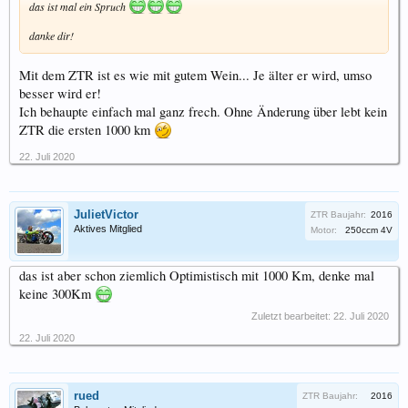
das ist mal ein Spruch
danke dir!
Mit dem ZTR ist es wie mit gutem Wein... Je älter er wird, umso
besser wird er!
Ich behaupte einfach mal ganz frech. Ohne Änderung über lebt kein
ZTR die ersten 1000 km
22. Juli 2020
JulietVictor
ZTR Baujahr:
2016
Aktives Mitglied
Motor:
250ccm 4V
das ist aber schon ziemlich Optimistisch mit 1000 Km, denke mal
keine 300Km
Zuletzt bearbeitet:
22. Juli 2020
22. Juli 2020
rued
ZTR Baujahr:
2016