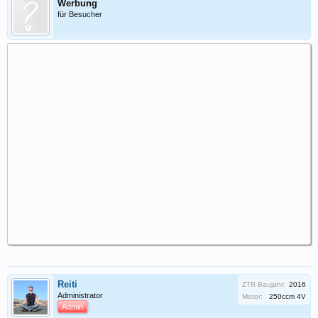
Werbung
für Besucher
Reiti
ZTR Baujahr:
2016
Administrator
Motor:
250ccm 4V
Admin