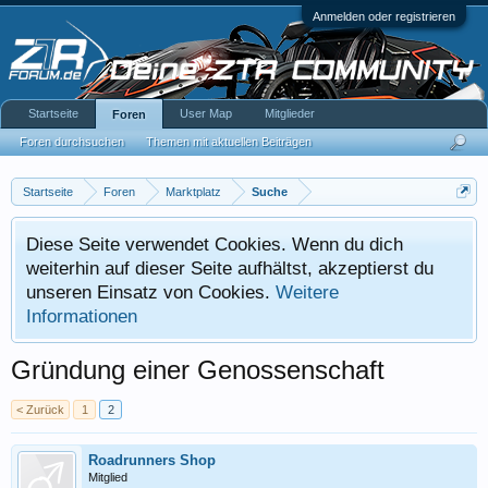
Anmelden oder registrieren
Startseite
User Map
Mitglieder
Foren
Foren durchsuchen
Themen mit aktuellen Beiträgen
Startseite
Foren
Marktplatz
Suche
Diese Seite verwendet Cookies. Wenn du dich
weiterhin auf dieser Seite aufhältst, akzeptierst du
unseren Einsatz von Cookies.
Weitere
Informationen
Gründung einer Genossenschaft
< Zurück
1
2
Roadrunners Shop
Mitglied