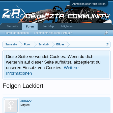
Anmelden oder registrieren
Startseite
User Map
Mitglieder
Foren
Foren durchsuchen
Themen mit aktuellen Beiträgen
Startseite
Foren
Smalltalk
Bilder
Diese Seite verwendet Cookies. Wenn du dich
weiterhin auf dieser Seite aufhältst, akzeptierst du
unseren Einsatz von Cookies.
Weitere
Informationen
Felgen Lackiert
Julia22
Mitglied