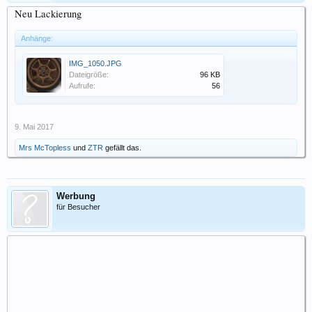
Neu Lackierung
Anhänge:
IMG_1050.JPG
Dateigröße:
96 KB
Aufrufe:
56
9. Mai 2017
Mrs McTopless
und
ZTR
gefällt das.
Werbung
für Besucher