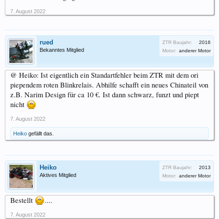
7. August 2022
rued
ZTR Baujahr:
2016
Bekanntes Mitglied
Motor:
anderer Motor
@ Heiko: Ist eigentlich ein Standartfehler beim ZTR mit dem ori
piependem roten Blinkrelais. Abhilfe schafft ein neues Chinateil von
z.B. Narim Design für ca 10 €. Ist dann schwarz, funzt und piept
nicht
7. August 2022
Heiko
gefällt das.
Heiko
ZTR Baujahr:
2013
Aktives Mitglied
Motor:
anderer Motor
Bestellt
....
7. August 2022