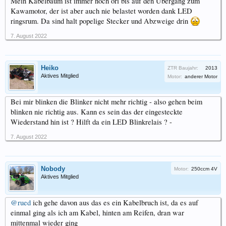
Mein Kabelbaum ist immer noch ori bis auf den Übergang zum
Kawamotor, der ist aber auch nie belastet worden dank LED
ringsrum. Da sind halt popelige Stecker und Abzweige drin
7. August 2022
Heiko
ZTR Baujahr:
2013
Aktives Mitglied
Motor:
anderer Motor
Bei mir blinken die Blinker nicht mehr richtig - also gehen beim
blinken nie richtig aus. Kann es sein das der eingesteckte
Wiederstand hin ist ? Hilft da ein LED Blinkrelais ? -
7. August 2022
Nobody
Motor:
250ccm 4V
Aktives Mitglied
@rued
ich gehe davon aus das es ein Kabelbruch ist, da es auf
einmal ging als ich am Kabel, hinten am Reifen, dran war
mittenmal wieder ging