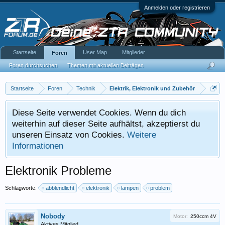
Anmelden oder registrieren
Startseite
User Map
Mitglieder
Foren
Foren durchsuchen
Themen mit aktuellen Beiträgen
Startseite
Foren
Technik
Elektrik, Elektronik und Zubehör
Diese Seite verwendet Cookies. Wenn du dich
weiterhin auf dieser Seite aufhältst, akzeptierst du
unseren Einsatz von Cookies.
Weitere
Informationen
Elektronik Probleme
Schlagworte:
abblendlicht
elektronik
lampen
problem
Nobody
Motor:
250ccm 4V
Aktives Mitglied