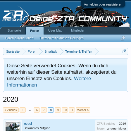
Anmelden oder registrieren
Startseite
User Map
Mitglieder
Foren
Foren durchsuchen
Themen mit aktuellen Beiträgen
Startseite
Foren
Smalltalk
Termine & Treffen
Diese Seite verwendet Cookies. Wenn du dich
weiterhin auf dieser Seite aufhältst, akzeptierst du
unseren Einsatz von Cookies.
Weitere
Informationen
2020
< Zurück
1
←
6
7
8
9
10
11
Weiter >
rued
ZTR Baujahr:
2016
Bekanntes Mitglied
Motor:
anderer Motor