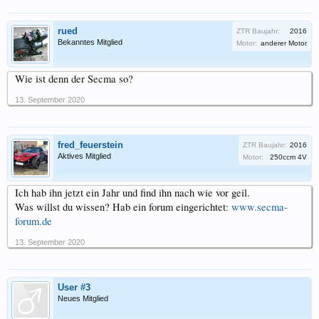
rued
ZTR Baujahr:
2016
Bekanntes Mitglied
Motor:
anderer Motor
Wie ist denn der Secma so?
13. September 2020
fred_feuerstein
ZTR Baujahr:
2016
Aktives Mitglied
Motor:
250ccm 4V
Ich hab ihn jetzt ein Jahr und find ihn nach wie vor geil.
Was willst du wissen? Hab ein forum eingerichtet:
www.secma-
forum.de
13. September 2020
User #3
Neues Mitglied