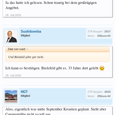
Ja das hatte ich gelesen. Schon traurig bei dem großzügigen
Angebot.
28. Juli 2020
Sushibomba
ZTR Baujahr:
2017
Mitglied
Motor:
250ccm 4V
Zitat von rued:
↑
Und Bielefeld gibts gar nicht.
Ich kann es bestätigen. Bielefeld gibt es. 33 Jahre dort gelebt
28. Juli 2020
HGT
ZTR Baujahr:
2015
Mitglied
Motor:
250ccm 4V
Also, eigentlich war mitte September Kroatien geplant. Sieht aber
Coronamäßig nicht so toll aus.