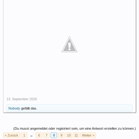
13. September 2020
Nobody
gefällt das.
(Du musst angemeldet oder registriert sein, um eine Antwort erstellen zu können.)
< Zurück
1
←
6
7
8
9
10
11
Weiter >