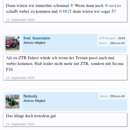
Dann wären wir immerhin schonmal 3! Wenn dann noch
@rued
es
schafft vorbei zu kommen und
@HGT
dann wären wir sogar 5!!
12. September 2020
fred_feuerstein
ZTR Baujahr:
2016
Aktives Mitglied
Motor:
250ccm 4V
Als ex-ZTR Fahrer würde ich wenn der Termin passt auch mal
vorbei kommen. Halt leider nicht mehr mit ZTR, sondern mit Secma
F16.
13. September 2020
Nobody
Motor:
250ccm 4V
Aktives Mitglied
Das klingt doch trotzdem gut
13. September 2020