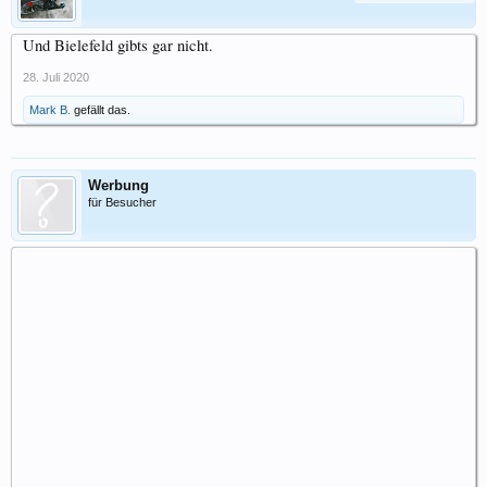
Und Bielefeld gibts gar nicht.
28. Juli 2020
Mark B.
gefällt das.
Werbung
für Besucher