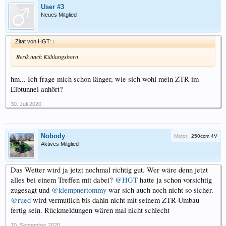
User #3
Neues Mitglied
Zitat von HGT:
↑
Rerik nach Kühlungsborn
hm... Ich frage mich schon länger, wie sich wohl mein ZTR im
Elbtunnel anhört?
30. Juli 2020
Nobody
Motor:
250ccm 4V
Aktives Mitglied
Das Wetter wird ja jetzt nochmal richtig gut. Wer wäre denn jetzt
alles bei einem Treffen mit dabei?
@HGT
hatte ja schon vorsichtig
zugesagt und
@klempnertommy
war sich auch noch nicht so sicher.
@rued
wird vermutlich bis dahin nicht mit seinem ZTR Umbau
fertig sein. Rückmeldungen wären mal nicht schlecht
10. September 2020