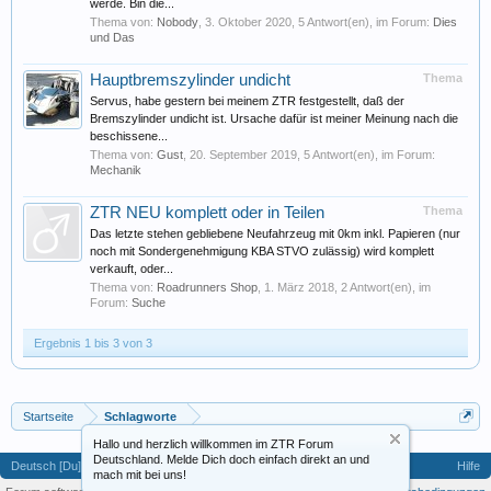
werde. Bin die...
Thema von:
Nobody
,
3. Oktober 2020
, 5 Antwort(en), im Forum:
Dies
und Das
Hauptbremszylinder undicht
Thema
Servus, habe gestern bei meinem ZTR festgestellt, daß der
Bremszylinder undicht ist. Ursache dafür ist meiner Meinung nach die
beschissene...
Thema von:
Gust
,
20. September 2019
, 5 Antwort(en), im Forum:
Mechanik
ZTR NEU komplett oder in Teilen
Thema
Das letzte stehen gebliebene Neufahrzeug mit 0km inkl. Papieren (nur
noch mit Sondergenehmigung KBA STVO zulässig) wird komplett
verkauft, oder...
Thema von:
Roadrunners Shop
,
1. März 2018
, 2 Antwort(en), im
Forum:
Suche
Ergebnis 1 bis 3 von 3
Startseite
Schlagworte
Hallo und herzlich willkommen im ZTR Forum
Deutschland. Melde Dich doch einfach direkt an und
Deutsch [Du]
Hilfe
mach mit bei uns!