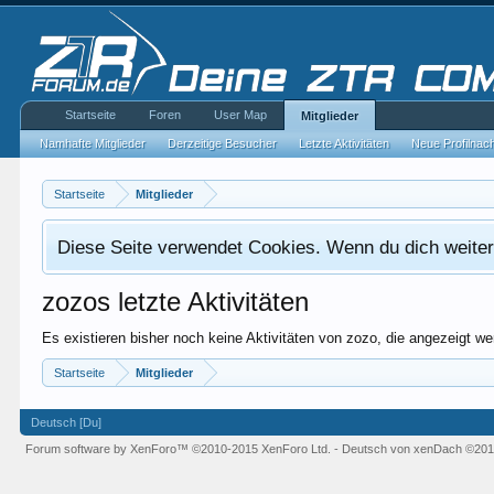
Startseite
Foren
User Map
Mitglieder
Namhafte Mitglieder
Derzeitige Besucher
Letzte Aktivitäten
Neue Profilnac
Startseite
Mitglieder
Diese Seite verwendet Cookies. Wenn du dich weiterh
zozos letzte Aktivitäten
Es existieren bisher noch keine Aktivitäten von zozo, die angezeigt w
Startseite
Mitglieder
Deutsch [Du]
Forum software by XenForo™
©2010-2015 XenForo Ltd.
-
Deutsch von xenDach
©201