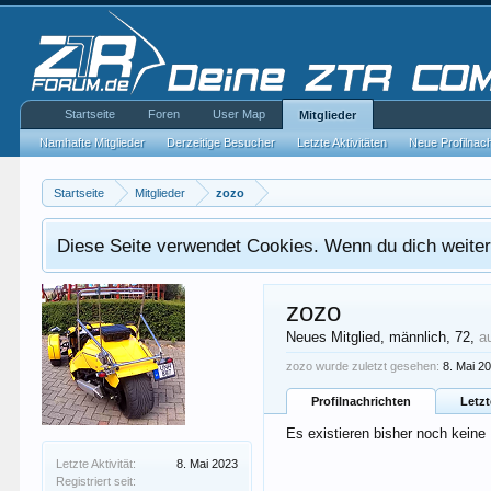
Startseite
Foren
User Map
Mitglieder
Namhafte Mitglieder
Derzeitige Besucher
Letzte Aktivitäten
Neue Profilnac
Startseite
Mitglieder
zozo
Diese Seite verwendet Cookies. Wenn du dich weiterh
zozo
Neues Mitglied
, männlich, 72,
a
zozo wurde zuletzt gesehen:
8. Mai 2
Profilnachrichten
Letzt
Es existieren bisher noch keine
Letzte Aktivität:
8. Mai 2023
Registriert seit: