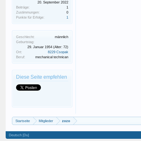
20. September 2022
Beiträge:
1
Zustimmungen:
0
Punkte für Erfolge:
1
Geschlecht:
männlich
Geburtstag:
29. Januar 1954
(Alter: 72)
Ort:
8229 Csopak
Beruf:
mechanical technican
Diese Seite empfehlen
Startseite
Mitglieder
zozo
Deutsch [Du]