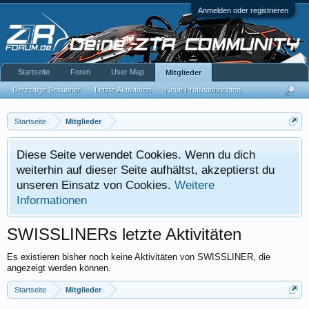
Anmelden oder registrieren
Startseite
Foren
User Map
Mitglieder
Derzeitige Besucher
Letzte Aktivitäten
Neue Profilnachrichten
...
Startseite
Mitglieder
Diese Seite verwendet Cookies. Wenn du dich
weiterhin auf dieser Seite aufhältst, akzeptierst du
unseren Einsatz von Cookies.
Weitere
Informationen
SWISSLINERs letzte Aktivitäten
Es existieren bisher noch keine Aktivitäten von SWISSLINER, die
angezeigt werden können.
Startseite
Mitglieder