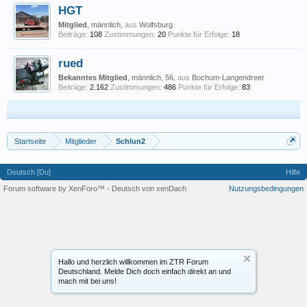
HGT
Mitglied
, männlich,
aus
Wolfsburg
Beiträge:
108
Zustimmungen:
20
Punkte für Erfolge:
18
rued
Bekanntes Mitglied
, männlich, 56,
aus
Bochum-Langendreer
Beiträge:
2.162
Zustimmungen:
486
Punkte für Erfolge:
83
Startseite
Mitglieder
Schlun2
Deutsch [Du]
Hilfe
Forum software by XenForo™
-
Deutsch von xenDach
Nutzungsbedingungen
Hallo und herzlich willkommen im ZTR Forum
Deutschland. Melde Dich doch einfach direkt an und
mach mit bei uns!