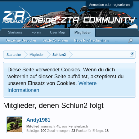
Anmelden oder registrieren
Startseite
Foren
User Map
Mitglieder
Derzeitige Besucher
Letzte Aktivitäten
Neue Profilnachrichten
...
Startseite
Mitglieder
Schlun2
Diese Seite verwendet Cookies. Wenn du dich
weiterhin auf dieser Seite aufhältst, akzeptierst du
unseren Einsatz von Cookies.
Weitere
Informationen
Mitglieder, denen Schlun2 folgt
Andy1981
Mitglied
, männlich, 45,
aus
Fensterbach
Beiträge:
100
Zustimmungen:
23
Punkte für Erfolge:
18