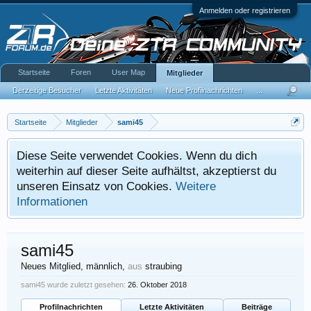
Anmelden oder registrieren
Startseite
Foren
User Map
Mitglieder
Derzeitige Besucher
Letzte Aktivitäten
Neue Profilnachrichten
...
Startseite
Mitglieder
sami45
Diese Seite verwendet Cookies. Wenn du dich
weiterhin auf dieser Seite aufhältst, akzeptierst du
unseren Einsatz von Cookies.
Weitere
Informationen
sami45
Neues Mitglied
, männlich,
aus
straubing
sami45 wurde zuletzt gesehen:
26. Oktober 2018
Profilnachrichten
Letzte Aktivitäten
Beiträge