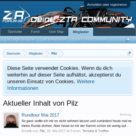
Anmelden oder registrieren
Startseite
Foren
User Map
Mitglieder
Derzeitige Besucher
Letzte Aktivitäten
Neue Profilnachrichten
...
Startseite
Mitglieder
Pilz
Diese Seite verwendet Cookies. Wenn du dich
weiterhin auf dieser Seite aufhältst, akzeptierst du
unseren Einsatz von Cookies.
Weitere
Informationen
Aktueller Inhalt von Pilz
Rundtour Mai 2017
Beitrag
So ganz wollte ich mir es nicht nehmen lassen und zumindest heute mal ne
kleine Runde drehen. Aber heute ist mir der Karren schon ein wenig auf...
Erstellt von:
Pilz
,
26. Mai 2017
im Forum:
Termine & Treffen