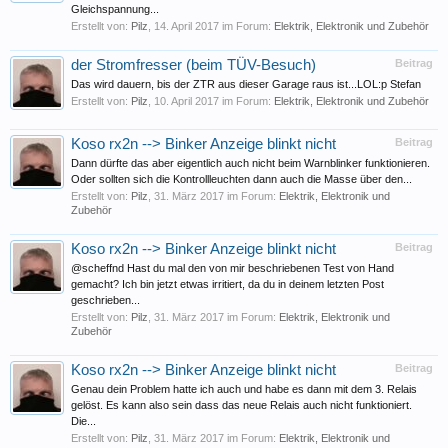
Gleichspannung...
Erstellt von:
Pilz
,
14. April 2017
im Forum:
Elektrik, Elektronik und Zubehör
der Stromfresser (beim TÜV-Besuch)
Beitrag
Das wird dauern, bis der ZTR aus dieser Garage raus ist...LOL:p Stefan
Erstellt von:
Pilz
,
10. April 2017
im Forum:
Elektrik, Elektronik und Zubehör
Koso rx2n --> Binker Anzeige blinkt nicht
Beitrag
Dann dürfte das aber eigentlich auch nicht beim Warnblinker funktionieren.
Oder sollten sich die Kontrollleuchten dann auch die Masse über den...
Erstellt von:
Pilz
,
31. März 2017
im Forum:
Elektrik, Elektronik und
Zubehör
Koso rx2n --> Binker Anzeige blinkt nicht
Beitrag
@scheffnd Hast du mal den von mir beschriebenen Test von Hand
gemacht? Ich bin jetzt etwas irritiert, da du in deinem letzten Post
geschrieben...
Erstellt von:
Pilz
,
31. März 2017
im Forum:
Elektrik, Elektronik und
Zubehör
Koso rx2n --> Binker Anzeige blinkt nicht
Beitrag
Genau dein Problem hatte ich auch und habe es dann mit dem 3. Relais
gelöst. Es kann also sein dass das neue Relais auch nicht funktioniert.
Die...
Erstellt von:
Pilz
,
31. März 2017
im Forum:
Elektrik, Elektronik und