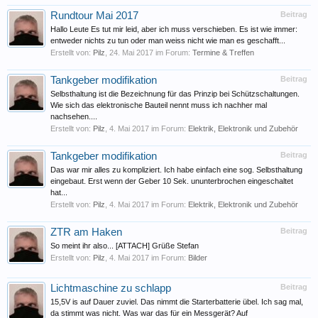
Rundtour Mai 2017
Beitrag
Hallo Leute Es tut mir leid, aber ich muss verschieben. Es ist wie immer:
entweder nichts zu tun oder man weiss nicht wie man es geschafft...
Erstellt von:
Pilz
,
24. Mai 2017
im Forum:
Termine & Treffen
Tankgeber modifikation
Beitrag
Selbsthaltung ist die Bezeichnung für das Prinzip bei Schützschaltungen.
Wie sich das elektronische Bauteil nennt muss ich nachher mal
nachsehen....
Erstellt von:
Pilz
,
4. Mai 2017
im Forum:
Elektrik, Elektronik und Zubehör
Tankgeber modifikation
Beitrag
Das war mir alles zu kompliziert. Ich habe einfach eine sog. Selbsthaltung
eingebaut. Erst wenn der Geber 10 Sek. ununterbrochen eingeschaltet
hat...
Erstellt von:
Pilz
,
4. Mai 2017
im Forum:
Elektrik, Elektronik und Zubehör
ZTR am Haken
Beitrag
So meint ihr also... [ATTACH] Grüße Stefan
Erstellt von:
Pilz
,
4. Mai 2017
im Forum:
Bilder
Lichtmaschine zu schlapp
Beitrag
15,5V is auf Dauer zuviel. Das nimmt die Starterbatterie übel. Ich sag mal,
da stimmt was nicht. Was war das für ein Messgerät? Auf