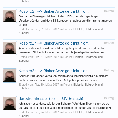
Zubehör
Koso rx2n --> Binker Anzeige blinkt nicht
Beitrag
Die ganze Blinkergeschichte mit den LEDs, den dazugehörigen
Vorwiderständen und dem Blinkergeber ist schlussendlich nichts anderes
als ein...
Erstellt von:
Pilz
,
31. März 2017
im Forum:
Elektrik, Elektronik und
Zubehör
Koso rx2n --> Binker Anzeige blinkt nicht
Beitrag
@scheffnd nein, kannst du nicht! Ich gehe jetzt davon aus, dass bei
gesetztem Blinker links oder rechts nur die jeweilige Kontrolleuchte...
Erstellt von:
Pilz
,
31. März 2017
im Forum:
Elektrik, Elektronik und
Zubehör
Koso rx2n --> Binker Anzeige blinkt nicht
Beitrag
Anderen Blinkgeber verbauen. Wenn der auch nicht richtig funktioniert,
noch nen anderen verbauen. Dein Blinkgeber passt mit deiner...
Erstellt von:
Pilz
,
30. März 2017
im Forum:
Elektrik, Elektronik und
Zubehör
der Stromfresser (beim TÜV-Besuch)
Beitrag
Ich frage mal anders. Wie ist der Schatten? Auf dem Bildern sieht es so
aus als ob die Leuchten weiter nach hinten und unten als original gesetzt...
Erstellt von:
Pilz
,
24. März 2017
im Forum:
Elektrik, Elektronik und
Zubehör