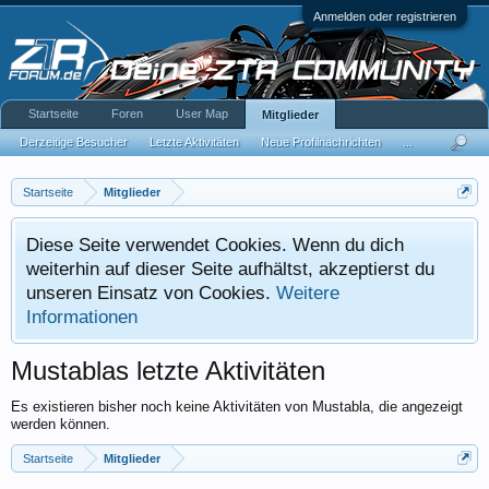
Anmelden oder registrieren
Startseite
Foren
User Map
Mitglieder
Derzeitige Besucher
Letzte Aktivitäten
Neue Profilnachrichten
...
Startseite
Mitglieder
Diese Seite verwendet Cookies. Wenn du dich
weiterhin auf dieser Seite aufhältst, akzeptierst du
unseren Einsatz von Cookies.
Weitere
Informationen
Mustablas letzte Aktivitäten
Es existieren bisher noch keine Aktivitäten von Mustabla, die angezeigt
werden können.
Startseite
Mitglieder