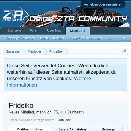
Anmelden oder registrieren
Startseite
Foren
User Map
Mitglieder
Derzeitige Besucher
Letzte Aktivitäten
Neue Profilnachrichten
...
Startseite
Mitglieder
Frideiko
Diese Seite verwendet Cookies. Wenn du dich
weiterhin auf dieser Seite aufhältst, akzeptierst du
unseren Einsatz von Cookies.
Weitere
Informationen
Frideiko
Neues Mitglied
, männlich, 75,
aus
Dunbeath
Frideiko wurde zuletzt gesehen:
1. Juni 2019
Profilnachrichten
Letzte Aktivitäten
Beiträge