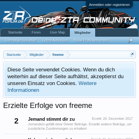
Anmelden oder registrieren
Startseite
Foren
User Map
Mitglieder
Derzeitige Besucher
Letzte Aktivitäten
Neue Profilnachrichten
...
Startseite
Mitglieder
freeme
Diese Seite verwendet Cookies. Wenn du dich
weiterhin auf dieser Seite aufhältst, akzeptierst du
unseren Einsatz von Cookies.
Weitere
Informationen
Erzielte Erfolge von freeme
2
Jemand stimmt dir zu
Erzielt:
20. Dezember 2017
Jemandem gefällt einer Deiner Beiträge. Erstelle weitere Beiträge, um
zusätzliche Zustimmungen zu erhalten!