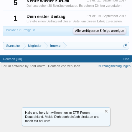
5
Kehre wieder zurück
Erzielt:
21. September 2017
Du hast schon 30 Beiträge verfasst. Es scheint Dir hier zu gefallen!
1
Dein erster Beitrag
Erzielt:
19. September 2017
Erstelle einen Beitrag auf dieser Seite, um diesen Erfolg zu erzielen.
Punkte für Erfolge: 8
Alle verfügbaren Erfolge anzeigen
Startseite
Mitglieder
freeme
Deutsch [Du]
Hilfe
Forum software by XenForo™
-
Deutsch von xenDach
Nutzungsbedingungen
Hallo und herzlich willkommen im ZTR Forum
Deutschland. Melde Dich doch einfach direkt an und
mach mit bei uns!