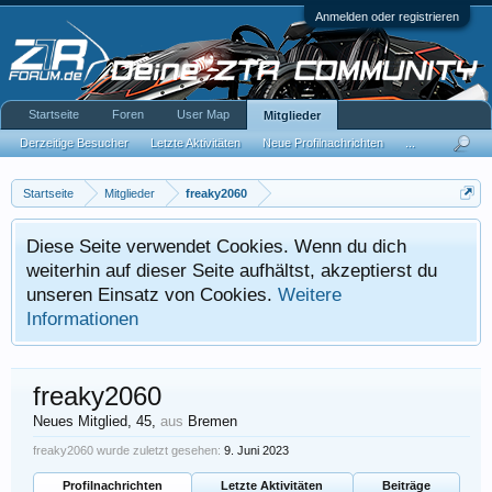
Anmelden oder registrieren
Startseite
Foren
User Map
Mitglieder
Derzeitige Besucher
Letzte Aktivitäten
Neue Profilnachrichten
...
Startseite
Mitglieder
freaky2060
Diese Seite verwendet Cookies. Wenn du dich
weiterhin auf dieser Seite aufhältst, akzeptierst du
unseren Einsatz von Cookies.
Weitere
Informationen
freaky2060
Neues Mitglied
, 45,
aus
Bremen
freaky2060 wurde zuletzt gesehen:
9. Juni 2023
Profilnachrichten
Letzte Aktivitäten
Beiträge