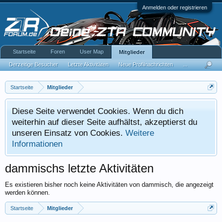
Anmelden oder registrieren
Startseite
Foren
User Map
Mitglieder
Derzeitige Besucher
Letzte Aktivitäten
Neue Profilnachrichten
...
Startseite
Mitglieder
Diese Seite verwendet Cookies. Wenn du dich
weiterhin auf dieser Seite aufhältst, akzeptierst du
unseren Einsatz von Cookies.
Weitere
Informationen
dammischs letzte Aktivitäten
Es existieren bisher noch keine Aktivitäten von dammisch, die angezeigt
werden können.
Startseite
Mitglieder