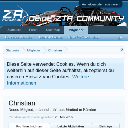
Anmelden oder registrieren
Startseite
Foren
User Map
Mitglieder
Derzeitige Besucher
Letzte Aktivitäten
Neue Profilnachrichten
...
Startseite
Mitglieder
Christian
Diese Seite verwendet Cookies. Wenn du dich
weiterhin auf dieser Seite aufhältst, akzeptierst du
unseren Einsatz von Cookies.
Weitere
Informationen
Christian
Neues Mitglied
, männlich, 37,
aus
Gmünd in Kärnten
Christian wurde zuletzt gesehen:
23. Mai 2016
Profilnachrichten
Letzte Aktivitäten
Beiträge