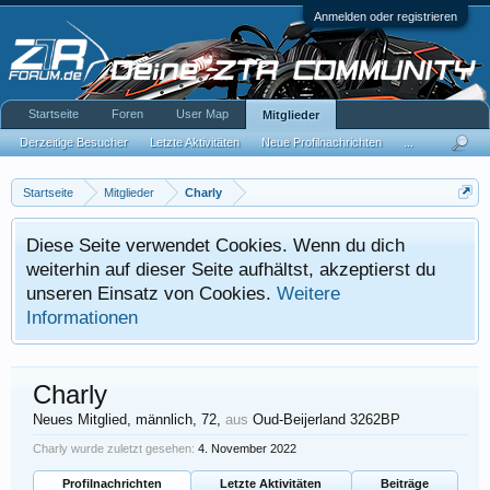
Anmelden oder registrieren
Startseite
Foren
User Map
Mitglieder
Derzeitige Besucher
Letzte Aktivitäten
Neue Profilnachrichten
...
Startseite
Mitglieder
Charly
Diese Seite verwendet Cookies. Wenn du dich
weiterhin auf dieser Seite aufhältst, akzeptierst du
unseren Einsatz von Cookies.
Weitere
Informationen
Charly
Neues Mitglied
, männlich, 72,
aus
Oud-Beijerland 3262BP
Charly wurde zuletzt gesehen:
4. November 2022
Profilnachrichten
Letzte Aktivitäten
Beiträge