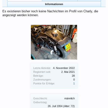
Informationen
Es existieren bisher noch keine Nachrichten im Profil von Charly, die
angezeigt werden können.
Letzte Aktivität:
4. November 2022
Registriert seit:
2. Mai 2021
Beiträge:
28
Zustimmungen:
0
Punkte für Erfolge:
1
Geschlecht:
männlich
Geburtstag:
26. Juli 1954
(Alter: 72)