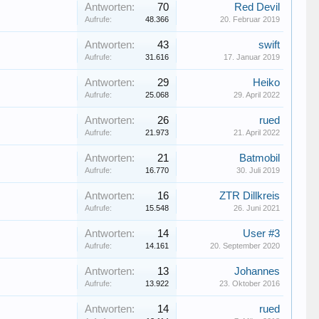
Antworten:
70
Red Devil
Aufrufe:
48.366
20. Februar 2019
Antworten:
43
swift
Aufrufe:
31.616
17. Januar 2019
Antworten:
29
Heiko
Aufrufe:
25.068
29. April 2022
Antworten:
26
rued
Aufrufe:
21.973
21. April 2022
Antworten:
21
Batmobil
Aufrufe:
16.770
30. Juli 2019
Antworten:
16
ZTR Dillkreis
Aufrufe:
15.548
26. Juni 2021
Antworten:
14
User #3
Aufrufe:
14.161
20. September 2020
Antworten:
13
Johannes
Aufrufe:
13.922
23. Oktober 2016
Antworten:
14
rued