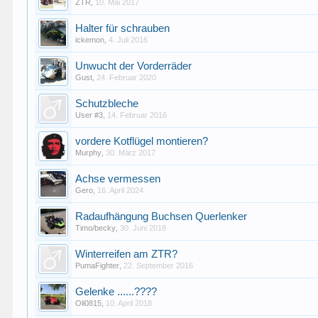
ZTR
,
10. Mai 2017
Halter für schrauben
ickemon
,
4. Juli 2016
Unwucht der Vorderräder
Gust
,
24. Februar 2020
Schutzbleche
User #3
,
14. Februar 2016
vordere Kotflügel montieren?
Murphy
,
30. März 2017
Achse vermessen
Gero
,
16. April 2024
Radaufhängung Buchsen Querlenker
Timo/becky
,
30. Juni 2018
Winterreifen am ZTR?
PumaFighter
,
22. September 2016
Gelenke ......????
Oli0815
,
10. April 2018