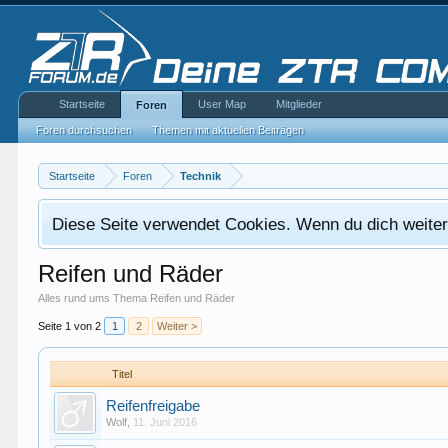
Startseite
User Map
Mitglieder
Foren
Foren durchsuchen
Themen mit aktuellen Beiträgen
Startseite
Foren
Technik
Diese Seite verwendet Cookies. Wenn du dich weiterh
Reifen und Räder
Alles rund ums Thema Reifen und Räder
Seite 1 von 2
1
2
Weiter >
Titel
Reifenfreigabe
Wolf
,
11. Juni 2016