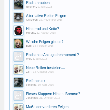
Radschrauben
ickemon
,
9. Juni 2016
Alternative Reifen Felgen
Christoph
,
19. November 2018
Hinterrad und Kette?
Murphy
,
12. August 2018
Welche Felgen gibt es?
Bertl
,
13. Februar 2016
Radachse Anzugsdrehmoment ?
Wolf
,
1. Juni 2018
Neue Reifen bestellen....
ZTR
,
13. Oktober 2015
Reifendruck
scheffnd
,
10. April 2016
Fieses Klappern Hinten. Bremse?
Johannes
,
21. Oktober 2016
Maße der vorderen Felgen