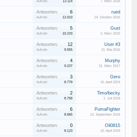
Aufrufe:
13.114
7. März 2018
Antworten:
6
rued
Aufrufe:
12.010
24. Oktober 2016
Antworten:
5
Gust
Aufrufe:
10.233
5. März 2020
Antworten:
12
User #3
Aufrufe:
9.555
21. Mai 2016
Antworten:
4
Murphy
Aufrufe:
9.237
31. März 2017
Antworten:
3
Gero
Aufrufe:
8.779
16. April 2024
Antworten:
2
Timo/becky
Aufrufe:
8.758
1. Juli 2018
Antworten:
6
PumaFighter
Aufrufe:
8.665
22. September 2016
Antworten:
0
Oli0815
Aufrufe:
8.123
10. April 2018