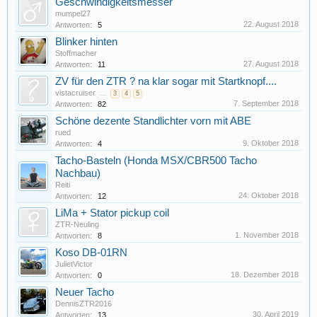
Geschwindigkeitsmesser
mumpel27
22. August 2018
Antworten:
5
Blinker hinten
Stoffmacher
27. August 2018
Antworten:
11
ZV für den ZTR ? na klar sogar mit Startknopf....
vistacruiser
...
3
4
5
7. September 2018
Antworten:
82
Schöne dezente Standlichter vorn mit ABE
rued
9. Oktober 2018
Antworten:
4
Tacho-Basteln (Honda MSX/CBR500 Tacho
Nachbau)
Reiti
24. Oktober 2018
Antworten:
12
LiMa + Stator pickup coil
ZTR-Neuling
1. November 2018
Antworten:
8
Koso DB-01RN
JulietVictor
18. Dezember 2018
Antworten:
0
Neuer Tacho
DennisZTR2016
30. April 2019
Antworten:
13