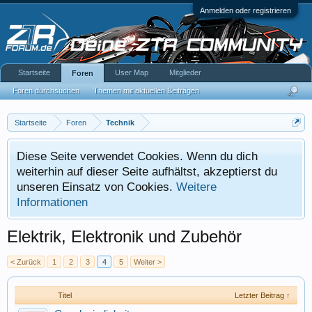
Anmelden oder registrieren
Startseite
User Map
Mitglieder
Foren
Foren durchsuchen
Themen mit aktuellen Beiträgen
Startseite
Foren
Technik
Diese Seite verwendet Cookies. Wenn du dich
weiterhin auf dieser Seite aufhältst, akzeptierst du
unseren Einsatz von Cookies.
Weitere
Informationen
Elektrik, Elektronik und Zubehör
< Zurück
1
2
3
4
5
Weiter >
Titel
Letzter Beitrag ↑