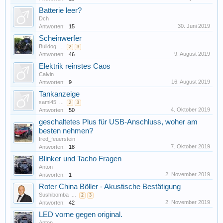
Batterie leer?
Dch
30. Juni 2019
Antworten:
15
Scheinwerfer
Bulldog
...
2
3
9. August 2019
Antworten:
46
Elektrik reinstes Caos
Calvin
16. August 2019
Antworten:
9
Tankanzeige
sami45
...
2
3
4. Oktober 2019
Antworten:
50
geschaltetes Plus für USB-Anschluss, woher am
besten nehmen?
fred_feuerstein
7. Oktober 2019
Antworten:
18
Blinker und Tacho Fragen
Anton
2. November 2019
Antworten:
1
Roter China Böller - Akustische Bestätigung
Sushibomba
...
2
3
2. November 2019
Antworten:
42
LED vorne gegen original.
Anton