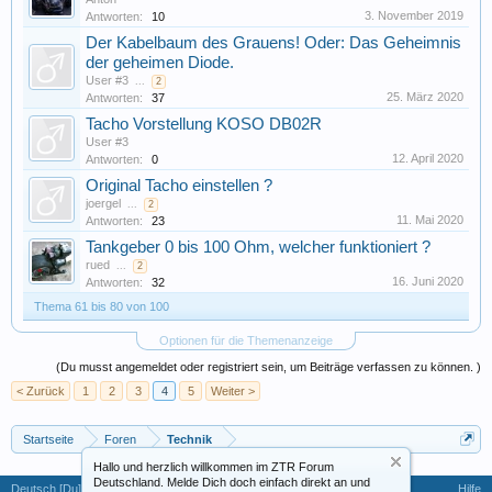
3. November 2019
Antworten:
10
Der Kabelbaum des Grauens! Oder: Das Geheimnis
der geheimen Diode.
User #3
...
2
25. März 2020
Antworten:
37
Tacho Vorstellung KOSO DB02R
User #3
12. April 2020
Antworten:
0
Original Tacho einstellen ?
joergel
...
2
11. Mai 2020
Antworten:
23
Tankgeber 0 bis 100 Ohm, welcher funktioniert ?
rued
...
2
16. Juni 2020
Antworten:
32
Thema 61 bis 80 von 100
Optionen für die Themenanzeige
(Du musst angemeldet oder registriert sein, um Beiträge verfassen zu können. )
< Zurück
1
2
3
4
5
Weiter >
Startseite
Foren
Technik
Hallo und herzlich willkommen im ZTR Forum
Deutschland. Melde Dich doch einfach direkt an und
Deutsch [Du]
Hilfe