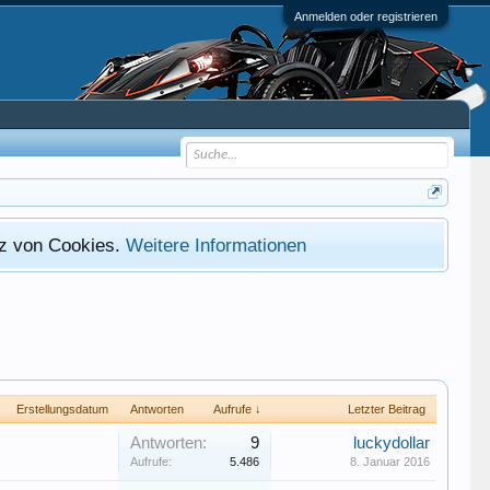
Anmelden oder registrieren
atz von Cookies.
Weitere Informationen
Erstellungsdatum
Antworten
Aufrufe ↓
Letzter Beitrag
Antworten:
9
luckydollar
Aufrufe:
5.486
8. Januar 2016