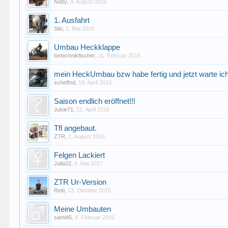
Noby
,
4. August 2016
1. Ausfahrt
Silo
,
1. Mai 2018
Umbau Heckklappe
tortechnikfischer
,
11. Februar 2016
mein HeckUmbau bzw habe fertig und jetzt warte ich
scheffnd
,
19. April 2016
Saison endlich eröffnet!!!
Jukie71
,
12. April 2016
Tfl angebaut.
ZTR
,
2. August 2016
Felgen Lackiert
Julia22
,
9. Mai 2017
ZTR Ur-Version
Reiti
,
13. Oktober 2015
Meine Umbauten
sami45
,
4. Februar 2016