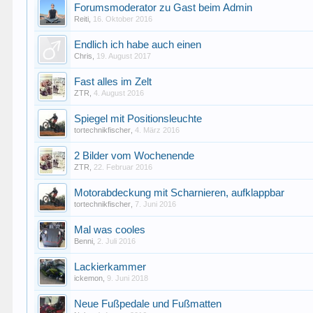
Forumsmoderator zu Gast beim Admin
Reiti
,
16. Oktober 2016
Endlich ich habe auch einen
Chris
,
19. August 2017
Fast alles im Zelt
ZTR
,
4. August 2016
Spiegel mit Positionsleuchte
tortechnikfischer
,
4. März 2016
2 Bilder vom Wochenende
ZTR
,
22. Februar 2016
Motorabdeckung mit Scharnieren, aufklappbar
tortechnikfischer
,
7. Juni 2016
Mal was cooles
Benni
,
2. Juli 2016
Lackierkammer
ickemon
,
9. Juni 2018
Neue Fußpedale und Fußmatten