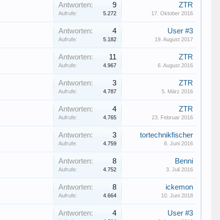
Antworten:
9
ZTR
Aufrufe:
5.272
17. Oktober 2016
Antworten:
4
User #3
Aufrufe:
5.182
19. August 2017
Antworten:
11
ZTR
Aufrufe:
4.967
6. August 2016
Antworten:
3
ZTR
Aufrufe:
4.787
5. März 2016
Antworten:
4
ZTR
Aufrufe:
4.765
23. Februar 2016
Antworten:
3
tortechnikfischer
Aufrufe:
4.759
8. Juni 2016
Antworten:
8
Benni
Aufrufe:
4.752
3. Juli 2016
Antworten:
8
ickemon
Aufrufe:
4.664
10. Juni 2018
Antworten:
4
User #3