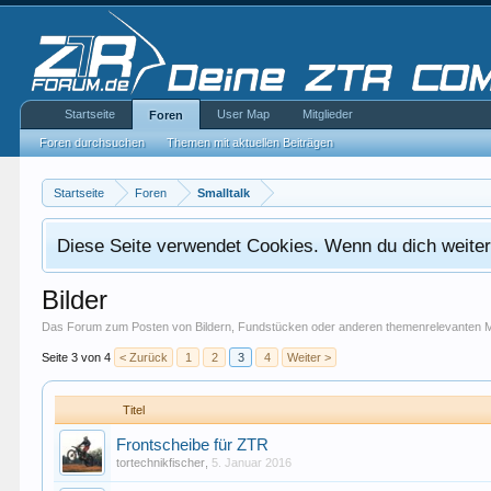
Startseite
User Map
Mitglieder
Foren
Foren durchsuchen
Themen mit aktuellen Beiträgen
Startseite
Foren
Smalltalk
Diese Seite verwendet Cookies. Wenn du dich weiterh
Bilder
Das Forum zum Posten von Bildern, Fundstücken oder anderen themenrelevanten 
Seite 3 von 4
< Zurück
1
2
3
4
Weiter >
Titel
Frontscheibe für ZTR
tortechnikfischer
,
5. Januar 2016