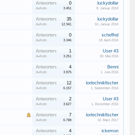
Antworten:
0
luckydollar
Aufrufe:
3.451
8. Januar 2016
Antworten:
35
luckydollar
Aufrufe:
12.341
10. Januar 2016
Antworten:
0
scheffnd
Aufrufe:
3.346
18. April 2016
Antworten:
1
User #3
Aufrufe:
3.251
30. Mai 2016
Antworten:
4
Benni
Aufrufe:
3.975
1. Juni 2016
Antworten:
12
tortechnikfischer
Aufrufe:
6.157
1. September 2016
Antworten:
2
User #3
Aufrufe:
3.627
1. Dezember 2016
Antworten:
7
tortechnikfischer
Aufrufe:
6.798
16. März 2017
Antworten:
4
ickemon