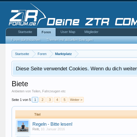
Startseite
User Map
Mitglieder
Foren
Foren durchsuchen
Themen mit aktuellen Beiträgen
Startseite
Foren
Marktplatz
Diese Seite verwendet Cookies. Wenn du dich weiterh
Biete
Anbieten von Teilen, Fahrzeugen etc
Seite 1 von 5
1
2
3
4
5
Weiter >
Titel
Regeln - Bitte lesen!
Reiti
,
10. Januar 2016