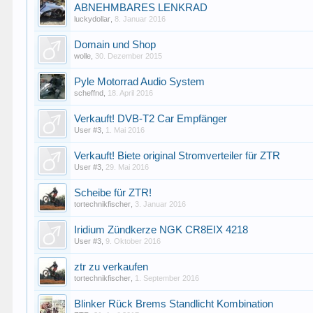
ABNEHMBARES LENKRAD
luckydollar
,
8. Januar 2016
Domain und Shop
wolle
,
30. Dezember 2015
Pyle Motorrad Audio System
scheffnd
,
18. April 2016
Verkauft! DVB-T2 Car Empfänger
User #3
,
1. Mai 2016
Verkauft! Biete original Stromverteiler für ZTR
User #3
,
29. Mai 2016
Scheibe für ZTR!
tortechnikfischer
,
3. Januar 2016
Iridium Zündkerze NGK CR8EIX 4218
User #3
,
9. Oktober 2016
ztr zu verkaufen
tortechnikfischer
,
1. September 2016
Blinker Rück Brems Standlicht Kombination