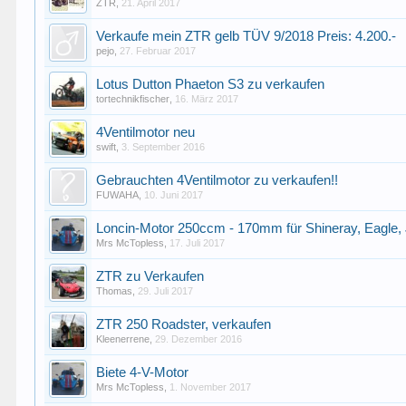
ZTR
,
21. April 2017
Verkaufe mein ZTR gelb TÜV 9/2018 Preis: 4.200.-
pejo
,
27. Februar 2017
Lotus Dutton Phaeton S3 zu verkaufen
tortechnikfischer
,
16. März 2017
4Ventilmotor neu
swift
,
3. September 2016
Gebrauchten 4Ventilmotor zu verkaufen!!
FUWAHA
,
10. Juni 2017
Loncin-Motor 250ccm - 170mm für Shineray, Eagle, Ji
Mrs McTopless
,
17. Juli 2017
ZTR zu Verkaufen
Thomas
,
29. Juli 2017
ZTR 250 Roadster, verkaufen
Kleenerrene
,
29. Dezember 2016
Biete 4-V-Motor
Mrs McTopless
,
1. November 2017