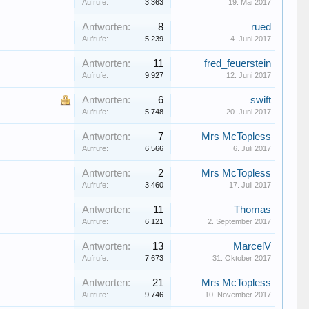
Aufrufe:
3.363
19. Mai 2017
Antworten:
8
rued
Aufrufe:
5.239
4. Juni 2017
Antworten:
11
fred_feuerstein
Aufrufe:
9.927
12. Juni 2017
Antworten:
6
swift
Aufrufe:
5.748
20. Juni 2017
Antworten:
7
Mrs McTopless
Aufrufe:
6.566
6. Juli 2017
Antworten:
2
Mrs McTopless
Aufrufe:
3.460
17. Juli 2017
Antworten:
11
Thomas
Aufrufe:
6.121
2. September 2017
Antworten:
13
MarcelV
Aufrufe:
7.673
31. Oktober 2017
Antworten:
21
Mrs McTopless
Aufrufe:
9.746
10. November 2017