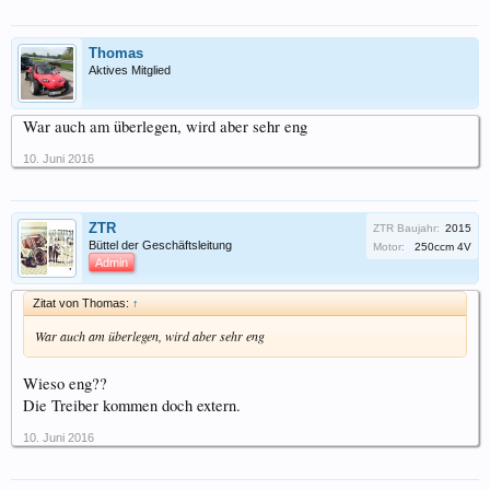
Thomas
Aktives Mitglied
War auch am überlegen, wird aber sehr eng
10. Juni 2016
ZTR
ZTR Baujahr:
2015
Büttel der Geschäftsleitung
Motor:
250ccm 4V
Admin
Zitat von Thomas:
↑
War auch am überlegen, wird aber sehr eng
Wieso eng??
Die Treiber kommen doch extern.
10. Juni 2016