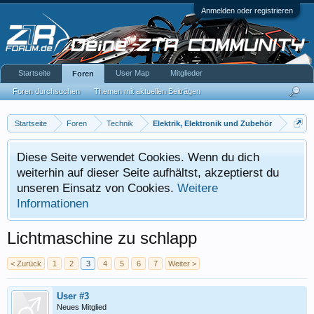
Anmelden oder registrieren
Startseite
User Map
Mitglieder
Foren
Foren durchsuchen
Themen mit aktuellen Beiträgen
Startseite
Foren
Technik
Elektrik, Elektronik und Zubehör
Diese Seite verwendet Cookies. Wenn du dich
weiterhin auf dieser Seite aufhältst, akzeptierst du
unseren Einsatz von Cookies.
Weitere
Informationen
Lichtmaschine zu schlapp
< Zurück
1
2
3
4
5
6
7
Weiter >
User #3
Neues Mitglied