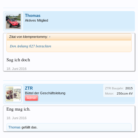
Thomas
Aktives Mitglied
Zitat von klempnertommy:
↑
Den Anhang 627 betrachten
Sag ich doch
18. Juni 2016
ZTR
ZTR Baujahr:
2015
Büttel der Geschäftsleitung
Motor:
250ccm 4V
Admin
Eng mag ich.
18. Juni 2016
Thomas
gefällt das.