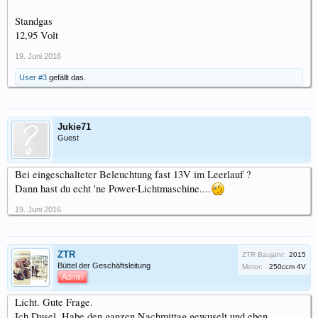
Standgas
12,95 Volt
19. Juni 2016
User #3
gefällt das.
Jukie71
Guest
Bei eingeschalteter Beleuchtung fast 13V im Leerlauf ?
Dann hast du echt 'ne Power-Lichtmaschine....
19. Juni 2016
ZTR
ZTR Baujahr:
2015
Büttel der Geschäftsleitung
Motor:
250ccm 4V
Admin
Licht. Gute Frage.
Ich Dusel. Habe den ganzen Nachmittag gewuselt und eben