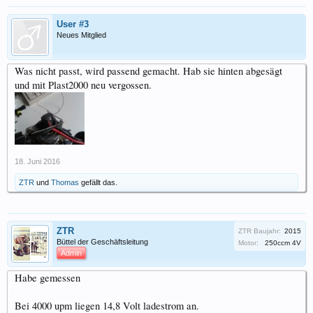
User #3
Neues Mitglied
Was nicht passt, wird passend gemacht. Hab sie hinten abgesägt
und mit Plast2000 neu vergossen.
18. Juni 2016
ZTR
und
Thomas
gefällt das.
ZTR
ZTR Baujahr:
2015
Büttel der Geschäftsleitung
Motor:
250ccm 4V
Admin
Habe gemessen
Bei 4000 upm liegen 14,8 Volt ladestrom an.