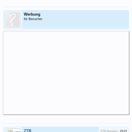
Werbung
für Besucher
ZTR
ZTR Baujahr:
2015