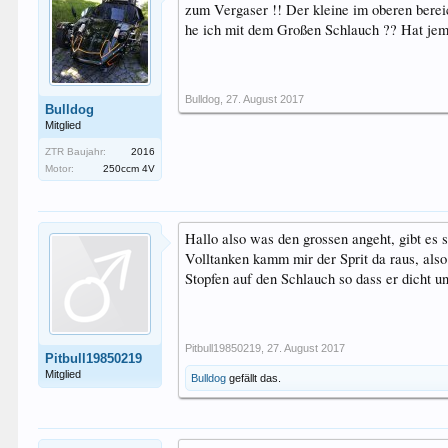
zum Vergaser !! Der kleine im oberen bere
he ich mit dem Großen Schlauch ?? Hat jem
Bulldog
,
27. August 2017
Bulldog
Mitglied
ZTR Baujahr:
2016
Motor:
250ccm 4V
Hallo also was den grossen angeht, gibt es
Volltanken kamm mir der Sprit da raus, als
Stopfen auf den Schlauch so dass er dicht u
Pitbull19850219
,
27. August 2017
Pitbull19850219
Mitglied
Bulldog
gefällt das.