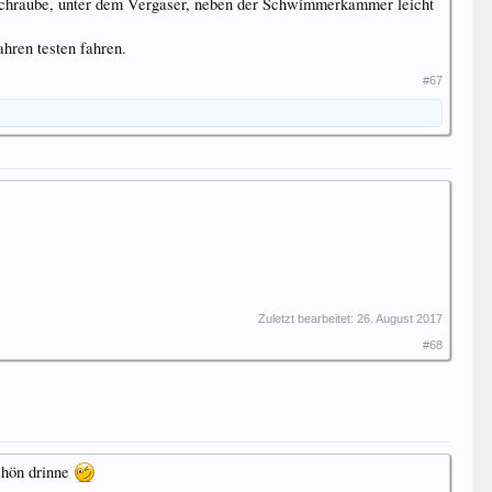
O Schraube, unter dem Vergaser, neben der Schwimmerkammer leicht
hren testen fahren.
#67
Zuletzt bearbeitet:
26. August 2017
#68
schön drinne