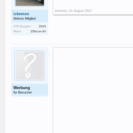
ickemon
,
14. August 2017
ickemon
Aktives Mitglied
ZTR Baujahr:
2015
Motor:
250ccm 4V
Werbung
für Besucher