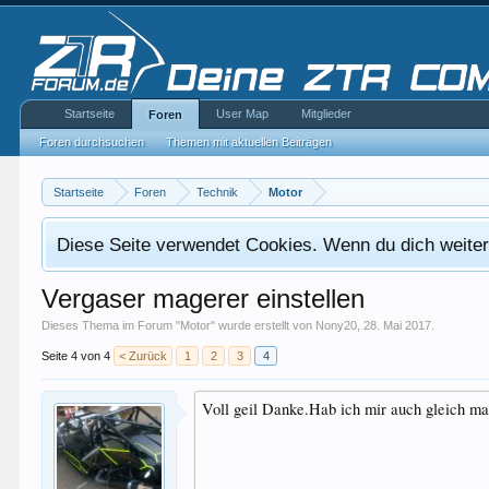
Startseite
User Map
Mitglieder
Foren
Foren durchsuchen
Themen mit aktuellen Beiträgen
Startseite
Foren
Technik
Motor
Diese Seite verwendet Cookies. Wenn du dich weiterh
Vergaser magerer einstellen
Dieses Thema im Forum "
Motor
" wurde erstellt von
Nony20
,
28. Mai 2017
.
Seite 4 von 4
< Zurück
1
2
3
4
Voll geil Danke.Hab ich mir auch gleich mal