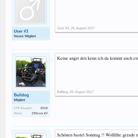
User #3
,
26. August 2017
User #3
Neues Mitglied
Keine angst den kenn ich da kommt auch ein
Bulldog
,
26. August 2017
Bulldog
Mitglied
ZTR Baujahr:
2016
Motor:
250ccm 4V
Schönen bastel Sonntag !! Wolllllte gerade 