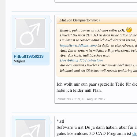
Zitat von klempnertommy:
↑
Kaufen, pah... sowas druckt man selbst LOL
Druckst Du noch 2D? 3D ist doch heute "state of th
Du kannst so Sachen natürlich auch drucken lassen, a
https://www.3dhubs.com/
ist dafür so eine Adresse,
Auch Laser-sintern ist möglich z.B. professionell be
Aber das kostet halt bisschen was.
Pitbull19850219
Den Anhang 1752 betrachten
Mitglied
Aus dem eigenen Drucker kostet sowas höchstens 1,-
Ich mach mal ein Säckchen voll zurecht und bring di
Ich wollt mir eun paar spezielle Teile für
habe ich leider null Plan.
Pitbull19850219
,
16. August 2017
*.stl
Software wirst Du ja dann haben, aber für a
gutes kostenloses 3D CAD Programm ist
de