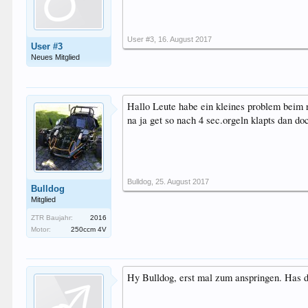
User #3
,
16. August 2017
User #3
Neues Mitglied
Hallo Leute habe ein kleines problem beim r
na ja get so nach 4 sec.orgeln klapts dan doc
Bulldog
,
25. August 2017
Bulldog
Mitglied
ZTR Baujahr:
2016
Motor:
250ccm 4V
Hy Bulldog, erst mal zum anspringen. Has d