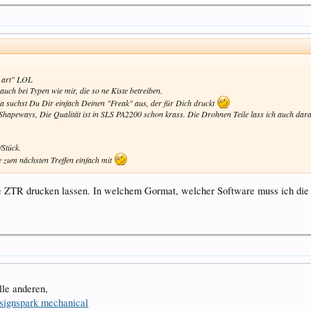
e art" LOL
uch bei Typen wie mir, die so ne Kiste betreiben.
 da suchst Du Dir einfach Deinen "Freak" aus, der für Dich druckt
i Shapeways, Die Qualität ist in SLS PA2200 schon krass. Die Drohnen Teile lass ich auch dara
/Stück.
e zum nächsten Treffen einfach mit
 die ZTR drucken lassen. In welchem Gormat, welcher Software muss ich die 
lle anderen,
signspark mechanical