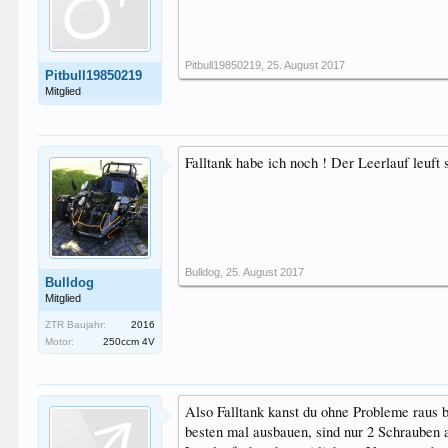
Pitbull19850219
,
25. August 2017
Pitbull19850219
Mitglied
Falltank habe ich noch ! Der Leerlauf leuft
Bulldog
,
25. August 2017
Bulldog
Mitglied
ZTR Baujahr:
2016
Motor:
250ccm 4V
Also Falltank kanst du ohne Probleme raus b
besten mal ausbauen, sind nur 2 Schrauben a