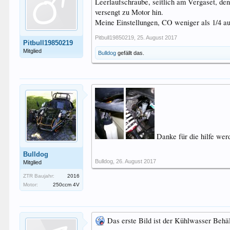
Leerlaufschraube, seitlich am Vergaset, de
versengt zu Motor hin.
Meine Einstellungen, CO weniger als 1/4 au
Pitbull19850219
,
25. August 2017
Pitbull19850219
Mitglied
Bulldog
gefällt das.
Danke für die hilfe we
Bulldog
Bulldog
,
26. August 2017
Mitglied
ZTR Baujahr:
2016
Motor:
250ccm 4V
Das erste Bild ist der Kühlwasser Behält