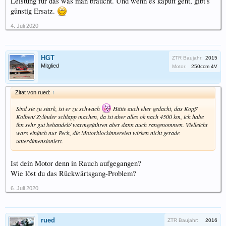
Leistung für das was man braucht. Und wenn es kaputt geht, gibt's
günstig Ersatz.
4. Juli 2020
HGT
ZTR Baujahr:
2015
Mitglied
Motor:
250ccm 4V
Zitat von rued:
↑
Sind sie zu stark, ist er zu schwach
Hätte auch eher gedacht, das Kopf/
Kolben/ Zylinder schlapp machen, da ist aber alles ok nach 4500 km, ich habe
ihn sehr gut behandelt/ warmgefahren aber dann auch rangenommen. Vielleicht
wars einfach nur Pech, die Motorblockinnereien wirken nicht gerade
unterdimensioniert.
Ist dein Motor denn in Rauch aufgegangen?
Wie löst du das Rückwärtsgang-Problem?
6. Juli 2020
rued
ZTR Baujahr:
2016