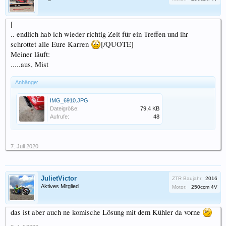
[
.. endlich hab ich wieder richtig Zeit für ein Treffen und ihr
schrottet alle Eure Karren
[/QUOTE]
Meiner läuft:
.....aus, Mist
Anhänge:
IMG_6910.JPG
Dateigröße:
79,4 KB
Aufrufe:
48
7. Juli 2020
JulietVictor
ZTR Baujahr:
2016
Aktives Mitglied
Motor:
250ccm 4V
das ist aber auch ne komische Lösung mit dem Kühler da vorne