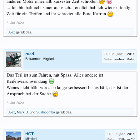
anderen Motor innerhalb kürzester Zeit schrotten
... Ich bin halt echt sauer auf euch... endlich hab ich wieder richtig
Zeit für ein Treffen und ihr schrottet alle Eure Karren
6. Juli 2020
Alex
gefällt das.
rued
ZTR Baujahr:
2016
Bekanntes Mitglied
Motor:
anderer Motor
Das Teil ist zum Fahren, mit Spass. Alles andere ist
Reifenverschwendung
Wenns nicht hält, wirds so lange verbessert bis es hält, das ist der
Anspruch bei der Sache
6. Juli 2020
Alex
,
Mark B.
und
Sushibomba
gefällt das.
HGT
ZTR Baujahr:
2015
Mitglied
Motor:
250ccm 4V