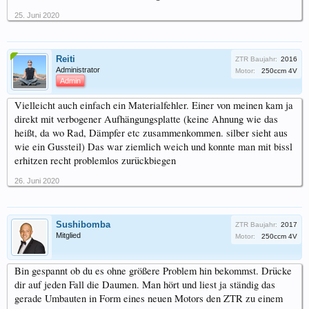
25. Juni 2020
Reiti
ZTR Baujahr:
2016
Administrator
Motor:
250ccm 4V
Admin
Vielleicht auch einfach ein Materialfehler. Einer von meinen kam ja
direkt mit verbogener Aufhängungsplatte (keine Ahnung wie das
heißt, da wo Rad, Dämpfer etc zusammenkommen. silber sieht aus
wie ein Gussteil) Das war ziemlich weich und konnte man mit bissl
erhitzen recht problemlos zurückbiegen
26. Juni 2020
Sushibomba
ZTR Baujahr:
2017
Mitglied
Motor:
250ccm 4V
Bin gespannt ob du es ohne größere Problem hin bekommst. Drücke
dir auf jeden Fall die Daumen. Man hört und liest ja ständig das
gerade Umbauten in Form eines neuen Motors den ZTR zu einem