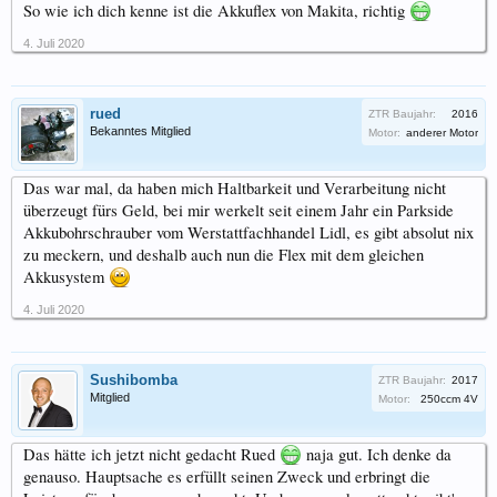
So wie ich dich kenne ist die Akkuflex von Makita, richtig
4. Juli 2020
rued
ZTR Baujahr:
2016
Bekanntes Mitglied
Motor:
anderer Motor
Das war mal, da haben mich Haltbarkeit und Verarbeitung nicht
überzeugt fürs Geld, bei mir werkelt seit einem Jahr ein Parkside
Akkubohrschrauber vom Werstattfachhandel Lidl, es gibt absolut nix
zu meckern, und deshalb auch nun die Flex mit dem gleichen
Akkusystem
4. Juli 2020
Sushibomba
ZTR Baujahr:
2017
Mitglied
Motor:
250ccm 4V
Das hätte ich jetzt nicht gedacht Rued
naja gut. Ich denke da
genauso. Hauptsache es erfüllt seinen Zweck und erbringt die