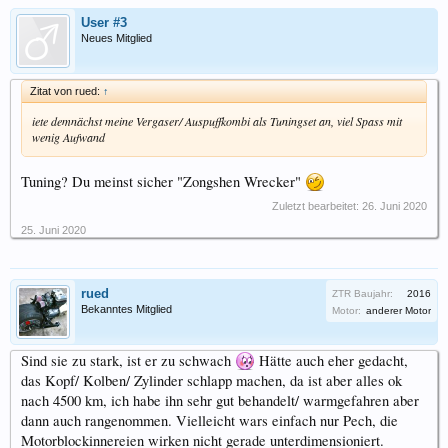
User #3
Neues Mitglied
Zitat von rued:
↑
iete demnächst meine Vergaser/ Auspuffkombi als Tuningset an, viel Spass mit
wenig Aufwand
Tuning? Du meinst sicher "Zongshen Wrecker"
Zuletzt bearbeitet:
26. Juni 2020
25. Juni 2020
rued
ZTR Baujahr:
2016
Bekanntes Mitglied
Motor:
anderer Motor
Sind sie zu stark, ist er zu schwach
Hätte auch eher gedacht,
das Kopf/ Kolben/ Zylinder schlapp machen, da ist aber alles ok
nach 4500 km, ich habe ihn sehr gut behandelt/ warmgefahren aber
dann auch rangenommen. Vielleicht wars einfach nur Pech, die
Motorblockinnereien wirken nicht gerade unterdimensioniert.