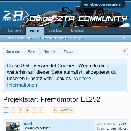
Anmelden oder registrieren
Startseite
User Map
Mitglieder
Foren
Foren durchsuchen
Themen mit aktuellen Beiträgen
Startseite
Foren
Technik
Motor
Diese Seite verwendet Cookies. Wenn du dich
weiterhin auf dieser Seite aufhältst, akzeptierst du
unseren Einsatz von Cookies.
Weitere
Informationen
Projektstart Fremdmotor EL252
1
2
3
4
5
6
→
15
Weiter >
rued
ZTR Baujahr:
2016
Bekanntes Mitglied
Motor:
anderer Motor