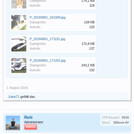
Dateigröße:
174,2 KB
Aufrufe:
119
P_20160801_161009.jpg
Dateigröße:
128 KB
Aufrufe:
120
P_20160801_171151.jpg
Dateigröße:
172,8 KB
Aufrufe:
137
P_20160801_171201.jpg
Dateigröße:
243,2 KB
Aufrufe:
132
1. August 2016
Jukie71
gefällt das.
Reiti
ZTR Baujahr:
2016
Administrator
Motor:
250ccm 4V
Admin