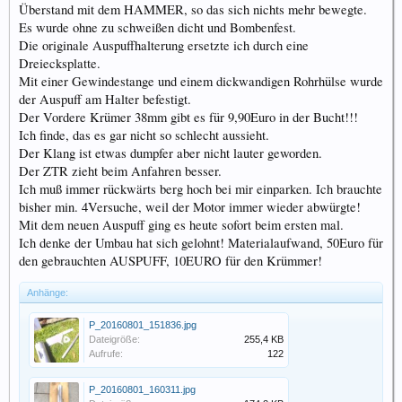
Überstand mit dem HAMMER, so das sich nichts mehr bewegte.
Es wurde ohne zu schweißen dicht und Bombenfest.
Die originale Auspuffhalterung ersetzte ich durch eine
Dreiecksplatte.
Mit einer Gewindestange und einem dickwandigen Rohrhülse wurde
der Auspuff am Halter befestigt.
Der Vordere Krümer 38mm gibt es für 9,90Euro in der Bucht!!!
Ich finde, das es gar nicht so schlecht aussieht.
Der Klang ist etwas dumpfer aber nicht lauter geworden.
Der ZTR zieht beim Anfahren besser.
Ich muß immer rückwärts berg hoch bei mir einparken. Ich brauchte
bisher min. 4Versuche, weil der Motor immer wieder abwürgte!
Mit dem neuen Auspuff ging es heute sofort beim ersten mal.
Ich denke der Umbau hat sich gelohnt! Materialaufwand, 50Euro für
den gebrauchten AUSPUFF, 10EURO für den Krümmer!
Anhänge:
P_20160801_151836.jpg
Dateigröße:
255,4 KB
Aufrufe:
122
P_20160801_160311.jpg