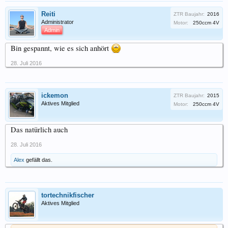
Reiti
ZTR Baujahr:
2016
Administrator
Motor:
250ccm 4V
Admin
Bin gespannt, wie es sich anhört
28. Juli 2016
ickemon
ZTR Baujahr:
2015
Aktives Mitglied
Motor:
250ccm 4V
Das natürlich auch
28. Juli 2016
Alex
gefällt das.
tortechnikfischer
Aktives Mitglied