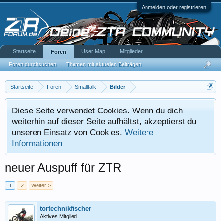
Anmelden oder registrieren
Startseite
User Map
Mitglieder
Foren
Foren durchsuchen
Themen mit aktuellen Beiträgen
Startseite
Foren
Smalltalk
Bilder
Diese Seite verwendet Cookies. Wenn du dich
weiterhin auf dieser Seite aufhältst, akzeptierst du
unseren Einsatz von Cookies.
Weitere
Informationen
neuer Auspuff für ZTR
1
2
Weiter >
tortechnikfischer
Aktives Mitglied