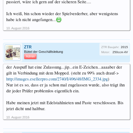
passiert, wäre ich gern auf der sicheren Seite....
Ich weiß, bin schon wieder der Spielverderber, aber wenigstens
habe ich nicht angefangen...
10. August 2016
ZTR
ZTR Baujahr:
2015
Büttel der Geschäftsleitung
Motor:
250ccm 4V
Admin
der Auspuff hat eine Zulassung...jip...ein E-Zeichen...aaaaber der
gilt in Verbindung mit dem Mopped. (steht zu 99% auch drauf->
http://images.esellerpro.com/2740/I/496/48/IMG_2334.jpg
)
Nur ist es so, dass er ja schon mal zugelassen wurde, also trägt ihn
dir jeder Prüfer problemlos eigentlich ein.
Habe meinen jetzt mit Edelstahlnieten und Paste verschlossen. Bis
jetzt dicht und haltbar.
10. August 2016