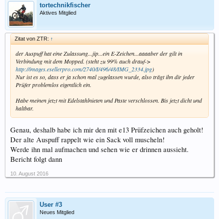
tortechnikfischer
Aktives Mitglied
Zitat von ZTR:
↑
der Auspuff hat eine Zulassung...jip...ein E-Zeichen...aaaaber der gilt in
Verbindung mit dem Mopped. (steht zu 99% auch drauf->
http://images.esellerpro.com/2740/I/496/48/IMG_2334.jpg
)
Nur ist es so, dass er ja schon mal zugelassen wurde, also trägt ihn dir jeder
Prüfer problemlos eigentlich ein.
Habe meinen jetzt mit Edelstahlnieten und Paste verschlossen. Bis jetzt dicht und
haltbar.
Genau, deshalb habe ich mir den mit e13 Prüfzeichen auch geholt!
Der alte Auspuff rappelt wie ein Sack voll muscheln!
Werde ihn mal aufmachen und sehen wie er drinnen aussieht.
Bericht folgt dann
10. August 2016
User #3
Neues Mitglied