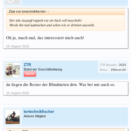
Zitat von tortechnikfischer:
↑
Der alte Auspuff rappelt wie ein Sack voll muscheln!
Werde ihn mal aufmachen und sehen wie er drinnen aussieht.
Oh ja, mach mal, das interessiert mich auch!
10. August 2016
ZTR
ZTR Baujahr:
2015
Büttel der Geschäftsleitung
Motor:
250ccm 4V
Admin
da liegen die Rester der Blindnieten drin. War bei mir auch so.
10. August 2016
tortechnikfischer
Aktives Mitglied