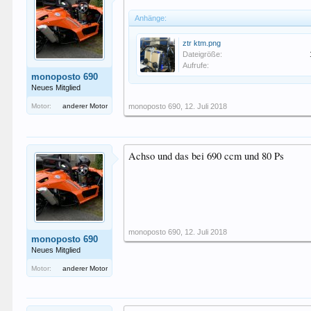
Anhänge:
ztr ktm.png
Dateigröße:
Aufrufe:
monoposto 690
Neues Mitglied
Motor:
anderer Motor
monoposto 690
,
12. Juli 2018
Achso und das bei 690 ccm und 80 Ps
monoposto 690
,
12. Juli 2018
monoposto 690
Neues Mitglied
Motor:
anderer Motor