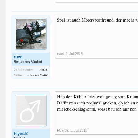
Spal ist auch Motorsportfreund, der macht w
rued
,
1. Juli 2018
rued
Bekanntes Mitglied
ZTR Baujahr:
2016
Motor:
anderer Motor
Hab den Kühler jetzt weit genug vom Krü
Dafür muss ich nochmal gucken, ob ich an e
mit Rückschlagventil, sonst bau ich mir ne
Flyer32
,
1. Juli 2018
Flyer32