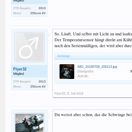
Mitglied
ZTR Baujahr:
2013
Motor:
250ccm 4V
So. Läuft. Und selbst mit Licht an und lau
Der Temperatursensor hängt direkt am Kühl
noch den Serienmäßigen, der wird aber durch
Anhänge:
IMG_20180708_205213.jpg
Flyer32
Dateigröße:
9
Mitglied
Aufrufe:
ZTR Baujahr:
2013
Motor:
250ccm 4V
Flyer32
,
8. Juli 2018
Du weisst aber schon, das die Schwinge bei