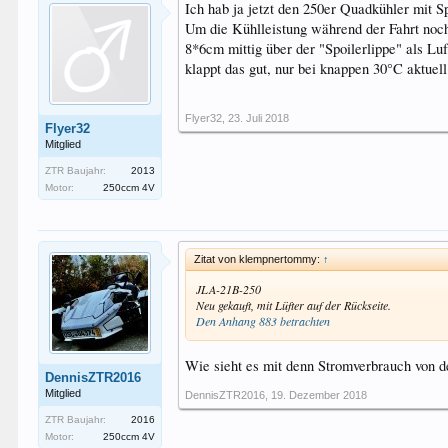
Ich hab ja jetzt den 250er Quadkühler mit Sp
Um die Kühlleistung während der Fahrt noch
8*6cm mittig über der "Spoilerlippe" als Lu
klappt das gut, nur bei knappen 30°C aktuell
Flyer32
,
23. Juli 2018
Flyer32
Mitglied
ZTR Baujahr:
2013
Motor:
250ccm 4V
Zitat von klempnertommy:
↑
JLA-21B-250
Neu gekauft, mit Lüfter auf der Rückseite.
Den Anhang 883 betrachten
Wie sieht es mit denn Stromverbrauch von 
DennisZTR2016
Mitglied
DennisZTR2016
,
19. Dezember 2018
ZTR Baujahr:
2016
Motor:
250ccm 4V