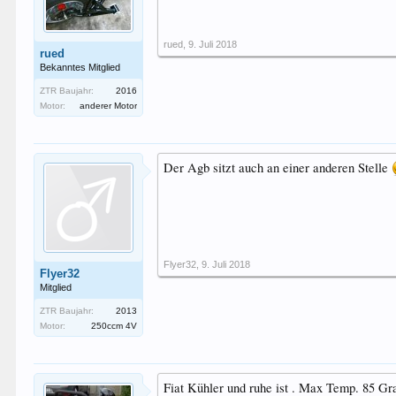
rued
,
9. Juli 2018
rued
Bekanntes Mitglied
ZTR Baujahr:
2016
Motor:
anderer Motor
Der Agb sitzt auch an einer anderen Stelle
Flyer32
,
9. Juli 2018
Flyer32
Mitglied
ZTR Baujahr:
2013
Motor:
250ccm 4V
Fiat Kühler und ruhe ist . Max Temp. 85 Gr