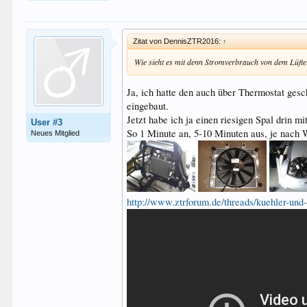
Zitat von DennisZTR2016:
↑
Wie sieht es mit denn Stromverbrauch von dem Lüft
Ja, ich hatte den auch über Thermostat gesc
eingebaut.
Jetzt habe ich ja einen riesigen Spal drin 
User #3
So 1 Minute an, 5-10 Minuten aus, je nach 
Neues Mitglied
http://www.ztrforum.de/threads/kuehler-und-