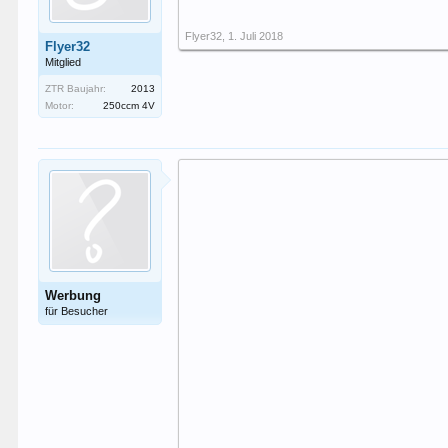
Flyer32
,
1. Juli 2018
Flyer32
Mitglied
ZTR Baujahr:
2013
Motor:
250ccm 4V
Werbung
für Besucher