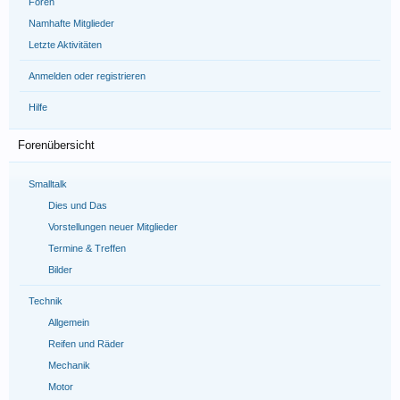
Foren
Namhafte Mitglieder
Letzte Aktivitäten
Anmelden oder registrieren
Hilfe
Forenübersicht
Smalltalk
Dies und Das
Vorstellungen neuer Mitglieder
Termine & Treffen
Bilder
Technik
Allgemein
Reifen und Räder
Mechanik
Motor